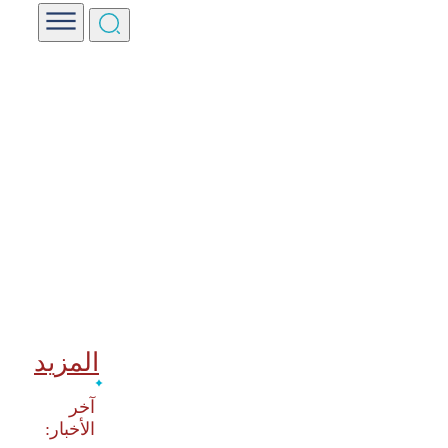
المزيد
‫آخر