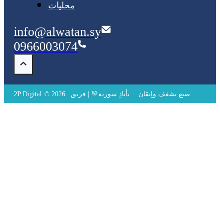
محليات
info@alwatan.sy
0966003074
© 2026 | صنع بشغف وإتقان… بأيادٍ سورية💚 | فريق
2P Digital