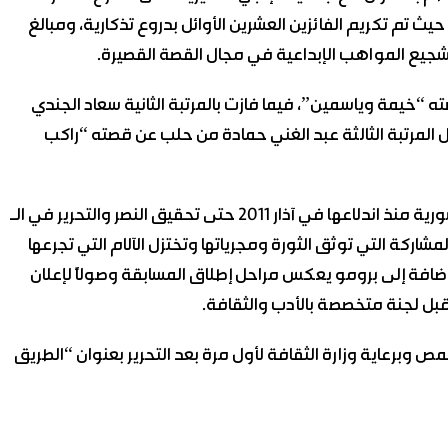
 تم تكريم الفائزين العشرين الأوائل بدروع تذكارية، ومبالغ
 وتشجيع المواهب الإبداعية في مجال القصة القصيرة.
ه “خيمة وياسمين”، فيما فازت بالمرتبة الثانية سعاد الجندي
 المرتبة الثالثة عبد الغني حمادة من حلب عن قصته “راكب
كما تخلل حفل التكريم عرض برومو يجسد حكاية الثورة السورية منذ اندلاعها في آذار 2011 حتى تحقيق النصر والتحرير في الـ
 يسرد بعض القصص المشاركة التي توثق الثورة ومجرياتها وتختزل الآلام التي تجرعها
افة إلى برومو يعكس مراحل إطلاق المسابقة وصولاً لإعلان
قبل لجنة متخصصة بالأدب والثقافة.
ص وبرعاية وزارة الثقافة لأول مرة بعد التحرير بعنوان “الطريق