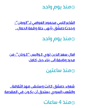
الكلمة بالروح والتاريخ
منذ يوم واحد
الشاعر الليبي محمود العوامي لـ”الوطن”:
وجدتُ دمشق بأبهى حلة وقمة الجمال..
ومشاهد الدمار شهادةٌ حيّة على وحشية النظام
منذ يوم واحد
البائد
آمال سعد الدين تروي كواليس “كونان”: من
مجرد وظيفة إلى بناء جيل كامل
منذ ساعتين
شعراء: دمشق كانت وستبقى مهد الثقافة..
والشعب السوري يستحق أن يكون في المقدمة
منذ 4 ساعات