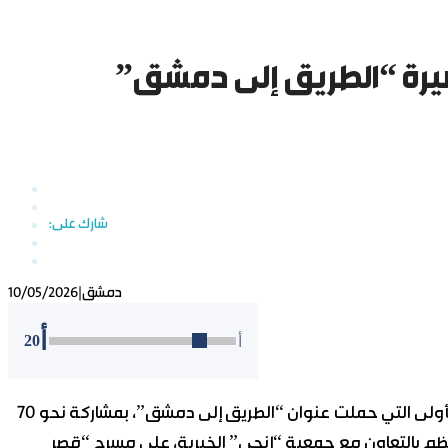
صيرة “الطريق إلى دمشق”
دمشق
|
10/05/2026
أ
20
أ
أعلنت مديرية ثقافة حمص نتائج مسابقة القصة القصيرة الأولى التي حملت عنوان “الطريق إلى دمشق”، بمشاركة نحو 70
م بالتعاون مع جمعية “إنجي” الخيرية، على مسرح “قصر