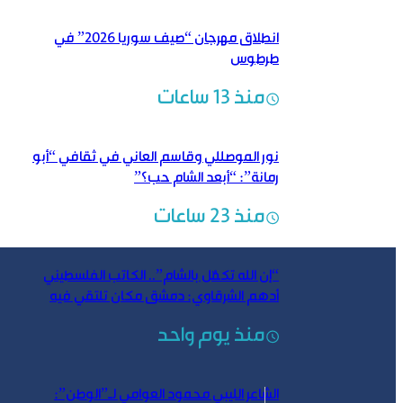
انطلاق مهرجان “صيف سوريا 2026” في
طرطوس
منذ 13 ساعات
نور الموصللي وقاسم العاني في ثقافي “أبو
رمانة”: “أبعد الشام حب؟”
منذ 23 ساعات
“إن الله تكفّل بالشام”.. الكاتب الفلسطيني
أدهم الشرقاوي: دمشق مكان تلتقي فيه
الكلمة بالروح والتاريخ
منذ يوم واحد
الشاعر الليبي محمود العوامي لـ”الوطن”: