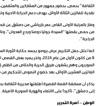
الثقافة” بحمص، بحضور جمهور من المشاركين والمثقفين، حيث
نقدية للفائزين الثلاثة الأوائل، بهدف دعم الحركة الأدبية
وفاز بالمرتبة الأولى القاص عمر بازرباشي من دمشق عن قصت
من حمص بقصتها “السيدة جوليا دومنا وردع العدوان”، ونال
الدراجة”.
8 من كانون الأول من عام 2024، وآخر
السوريون وهم يشقون طريق الحرية والخلاص من الظلم، إض
الفائزين العشرين الأوائل، بعد خضوع النصوص للتحكيم من 
يذكر أن مسابقة القصة القصيرة أطلقتها مديرية الثقافة بحم
إلى دمشق”، تأكيداً على الانتماء والهوية السورية الأصيلة.
الوطن – أسرة التحرير