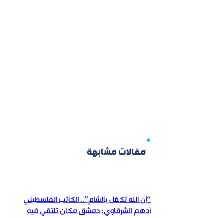
مقالات مشابهة
“إن الله تكفّل بالشام”.. الكاتب الفلسطيني
أدهم الشرقاوي: دمشق مكان تلتقي فيه