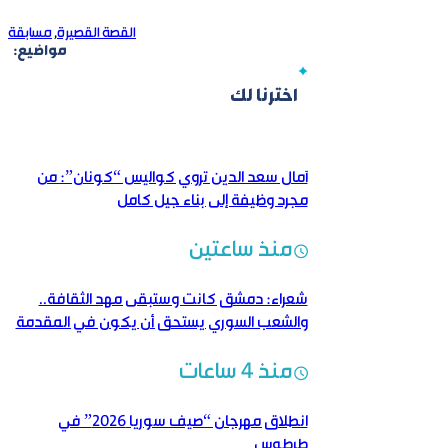
القصة القصيرة
,
مسابقة
مواضيع:
اخترنا لك
آمال سعد الدين تروي كواليس “كونان”: من
مجرد وظيفة إلى بناء جيل كامل
منذ ساعتين
شعراء: دمشق كانت وستبقى مهد الثقافة..
والشعب السوري يستحق أن يكون في المقدمة
منذ 4 ساعات
انطلاق مهرجان “صيف سوريا 2026” في
طرطوس