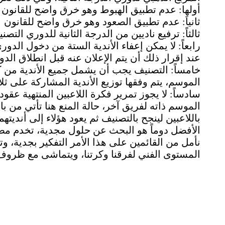
أولها: عدم تطبيق الهبوط وهو خرق واضح للقانون
ثانياَ: عدم تطبيق الصعود وهو خرق واضح للقانون
ثالثاً: ترفيع ناديين من الدرجة الثانية للدوري الت
رابعاً: لا يمكن إعفاء الأندية الستة من دخول الد
عند إقرار ذلك أن يتم الإعلان عنه قبل انطلاق الدور
خامساً: التصنيف يجب أن يشمل جميع الأندية من
الموسم، يتم وفقها توزيع الأندية المشاركة على ثل
سادساً: لا يجوز تمرير فكرة اللاعبين المنتهية ع
الموسم ذاته لفريق آخر، حالة المنع هنا تأتي من با
باللاعبين لينجح بالتصنيف ثم يعود هؤلاء إلى أنديته
الأفضل دوماً هو البحث عن حلول مجدية، تخدم مصل
نأمل من القائمين على هذا الأمر التفكير بجدية، 
المستوى الفني لفرقنا وكرتنا، ويتماشى مع ظروف 