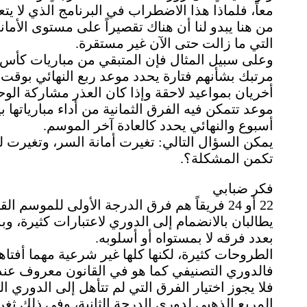
معاً، فلماذا هذا الاضطراب في البرنامج الذي لا يتع
من هنا يبدو لنا أن هناك تقصيراً على مستوى الأما
التي ما زالت حتى الآن غير مستقرة.
وعلى سبيل المثال فإن المتبقي من مباريات كأس ا
مرتبك بشأنهم فتارة يحدد موعد ربع النهائي بوقت 
أخريان بمواعيد لاحقة وإذا كان العذر مشاركة الوح
موعد تتمكن فيه الفرق الثمانية من أداء مبارياتها ب
أسبوع والنهائي يحدد كالعادة آخر الموسم.
يمكن السؤال التالي: تغيرت أمانة السر، وتغيرت ل
تكمن المشكلة؟.
فكر ضبابي
22 أو 24 فريقاً هم فرق الدرجة الأولى للموس
يطالبان بالانضمام إلى الدوري لاعتبارات كثيرة، 
بعدد فرقه لا بمستواه أو أسلوبه.
الطروحات كثيرة، لكنها كلها غير شرعية مهما أفت
فالدوري التصنيفي كما هو في القانون معروف عند ك
فلا يجوز اختيار الفرق التي لم تتأهل إلى الدوري ال
المربع الذهبي لدوري الدرجة الثانية، وفي ذلك ثغ