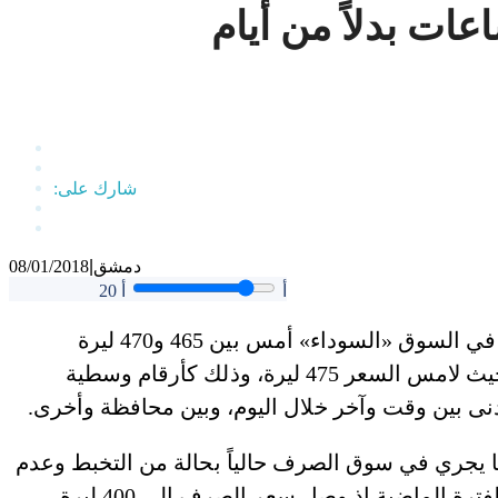
ات بدلاً من أيام
دمشق
|
08/01/2018
أ
أ
20
تراوحت أسعار صرف الدولار أمام الليرة السورية في السوق «السوداء» أمس بين 465 و470 ليرة
سورية، مع انخفاض طفيف عن الأسبوع الماضي حيث لامس السعر 475 ليرة، وذلك كأرقام وسطية
 أدنى بين وقت وآخر خلال اليوم، وبين محافظة وأخرى.
يجري في سوق الصرف حالياً بحالة من التخبط وعدم
الوضوح، وذلك بسبب التقلبات الحادة لليرة خلال الفترة الماضية إذ وصل سعر الصرف إلى 400 ليرة