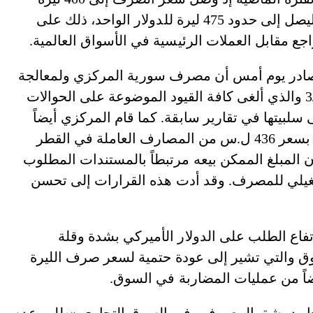
سورية ليعود وينخفض بشدة وخلال فترة قصيرة وليصل إلى حدود 475 ليرة للدولار الواحد، ذلك على
جع مقابل العملات الرئيسية في الأسواق العالمية.
لصادر يوم أمس أن مصرف سورية المركزي ولمعالجة
هذه الحالة قام بإصدار القرار رقم 7 تاريخ 3/1/2018 والذي ألغى كافة القيود الموضوعة على الحوالات
 وأن أشير إلى سلبيتها في تقارير سابقة. كما قام المركزي أيضاً
بالتعهد بتمويل كافة مستوردات التجار والصناعيين بسعر 436 ل.س من المصارف العاملة في القطر
ن المبلغ الممكن بيعه مرتبطاً بالمستندات المطلوب
تشغيلي للمصرف. وقد أدت هذه القرارات إلى تحسن
رتفاع الطلب على الدولار الأميركي بشدة وقلة
وق والتي تشير إلى عودة حتمية لسعر صرف الليرة