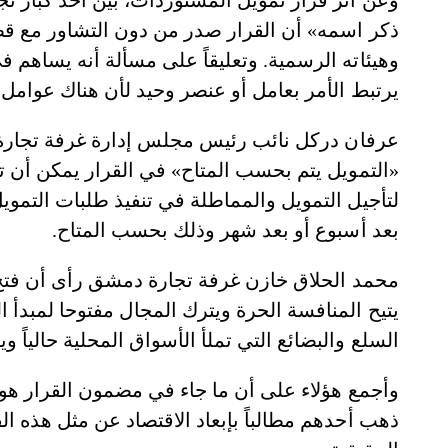
وعن أثر قرار تمويل المستوردات، بيّن أحد كبار
ذكر اسمه» أن القرار صدر من دون التشاور مع قط
وهيئاته الرسمية. وتعليقاً على مسألة أنه يساهم ف
يرتبط الأمر بعامل أو عنصر وحيد لأن هناك عوامل
عرفان دركل نائب رئيس مجلس إدارة غرفة تجارة د
«التمويل يتم بحسب المتاح» في القرار يمكن أن ت
لتأجيل التمويل والمماطلة في تنفيذ طلبات التموي
بعد أسبوع أو بعد شهر وذلك بحسب المتاح.
محمد الحلاق خازن غرفة تجارة دمشق رأى أن فتح
يتيح المنافسة الحرة ويترك المجال مفتوحا لمبدأ
السلع والبضائع التي تملأ الأسواق المحلية حالياً
وأجمع هؤلاء على أن ما جاء في مضمون القرار هو م
ذهب أحدهم مطالباً بإبعاد الاقتصاد عن مثل هذه القر