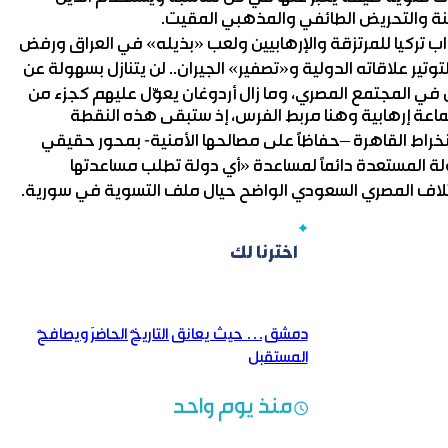
تنة والتحريض الطائفي والمذهبي المقيت.
اب تركيا للمرتزقة والإرهابيين ولعب «بذيله» في العراق ورفض
 الشعب المصري منتصف العام 2013 وسعى لتوتير علاقاته الدولية و«تصفير» الجيران.. لن يتنازل بسهولة عن
في المجتمع المصري، وما زال أردوغان يعوّل عليهم كجزء من
ماعة إرهابية وهنا مربط الفرس، إذ ستبقى هذه النقطة
انخراط القاهرة –حفاظاً على مصالحها الأمنية- بمحور حقيقي
ولة المستعدة دائماً لمساعدة «أي دولة تطلب مساعدتها
لاختلاف المصري السعودي الواضح حيال ملف التسوية في سورية.
اخترنا لك
دمشق… حيث يعانق التاريخُ الحاضرَ ويصافحُ
المستقبل
منذ يوم واحد