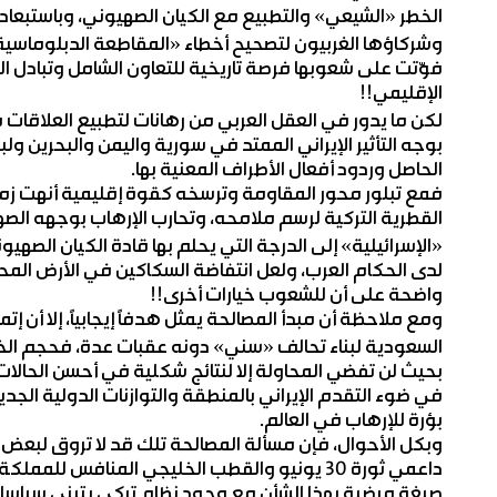
الخطر «الشيعي» والتطبيع مع الكيان الصهيوني، وباستبعادها 
وشركاؤها الغربيون لتصحيح أخطاء «المقاطعة الدبلوماسية
فوّتت على شعوبها فرصة تاريخية للتعاون الشامل وتبادل المص
الإقليمي!!
لكن ما يدور في العقل العربي من رهانات لتطبيع العلاقات 
بوجه التأثير الإيراني الممتد في سورية واليمن والبحرين ول
الحاصل وردود أفعال الأطراف المعنية بها.
فمع تبلور محور المقاومة وترسخه كقوة إقليمية أنهت زمن
القطرية التركية لرسم ملامحه، وتحارب الإرهاب بوجهه الصه
«الإسرائيلية» إلى الدرجة التي يحلم بها قادة الكيان الصهي
لدى الحكام العرب، ولعل انتفاضة السكاكين في الأرض المح
واضحة على أن للشعوب خيارات أخرى!!
ومع ملاحظة أن مبدأ المصالحة يمثل هدفاً إيجابياً، إلا أن 
السعودية لبناء تحالف «سني» دونه عقبات عدة، فحجم الخلافا
بحيث لن تفضي المحاولة إلا لنتائج شكلية في أحسن الحالات
في ضوء التقدم الإيراني بالمنطقة والتوازنات الدولية الجدي
بؤرة للإرهاب في العالم.
وبكل الأحوال، فإن مسألة المصالحة تلك قد لا تروق لبعض الد
داعمي ثورة 30 يونيو والقطب الخليجي المنافس 
صيغة مرضية بهذا الشأن مع وجود نظام تركي يتبنى سياسا