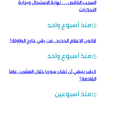
السحب الناقص… نهاية الاستبدال وبداية
التحدّيات
منذ أسبوع واحد
قانون الإعلام الجديد.. من بقي خارج الطاولة؟
منذ أسبوع واحد
كيف ينبغي أن تفكر سوريا خلال العشرين عاماً
القادمة؟
منذ أسبوعين