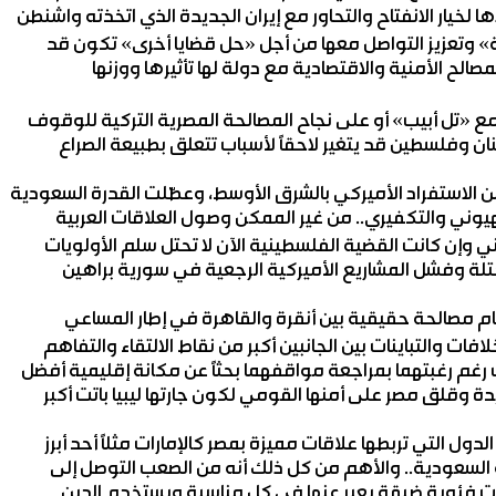
لخيار الانفتاح والتحاور مع إيران الجديدة الذي اتخذته واشنطن
» وتعزيز التواصل معها من أجل «حل قضايا أخرى» تكون قد
الح الأمنية والاقتصادية مع دولة لها تأثيرها ووزنها
مع «تل أبيب» أو على نجاح المصالحة المصرية التركية للوقوف
بنان وفلسطين قد يتغير لاحقاً لأسباب تتعلق بطبيعة الصراع
 الاستفراد الأميركي بالشرق الأوسط، وعطّلت القدرة السعودية
يوني والتكفيري.. من غير الممكن وصول العلاقات العربية
وني وإن كانت القضية الفلسطينية الآن لا تحتل سلم الأولويات
تلة وفشل المشاريع الأميركية الرجعية في سورية براهين
إتمام مصالحة حقيقية بين أنقرة والقاهرة في إطار المساعي
ت والتباينات بين الجانبين أكبر من نقاط الالتقاء والتفاهم
 رغم رغبتهما بمراجعة مواقفهما بحثاً عن مكانة إقليمية أفضل
دة وقلق مصر على أمنها القومي لكون جارتها ليبيا باتت أكبر
ول التي تربطها علاقات مميزة بمصر كالإمارات مثلاً أحد أبرز
للمملكة السعودية.. والأهم من كل ذلك أنه من الصعب التوصل إلى
ت فئوية ضيقة يعبر عنها في كل مناسبة ويستخدم الدين