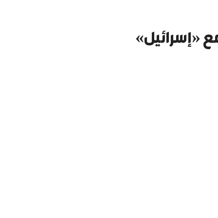
مع «إسرائيل»