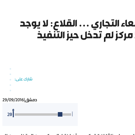
بعاء التجاري … القلاع: لا يوجد
دمشق
|
29/09/2016
أ
20
أ