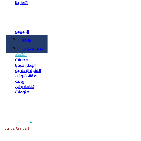
اتصل بنا
الرئيسية
سوريا
سياسة
عربي ودولي
اقتصاد
محليات
الوطن ميديا
النشرة الإعلانية
مقالات وآراء
رياضة
ثقافة وفن
منوعات