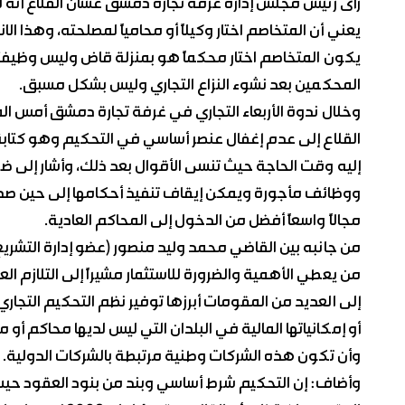
رأى رئيس مجلس إدارة غرفة تجارة دمشق غسان القلاع أنه لا 
يعني أن المتخاصم اختار وكيلاً أو محامياً لمصلحته، وهذا ال
يكون المتخاصم اختار محكماً هو بمنزلة قاض وليس وظيفته 
المحكمين بعد نشوء النزاع التجاري وليس بشكل مسبق.
وخلال ندوة الأربعاء التجاري في غرفة تجارة دمشق أمس الم
القلاع إلى عدم إغفال عنصر أساسي في التحكيم وهو كتابة
إليه وقت الحاجة حيث تنسى الأقوال بعد ذلك، وأشار إلى 
ووظائف مأجورة ويمكن إيقاف تنفيذ أحكامها إلى حين صدور 
مجالاً واسعاً أفضل من الدخول إلى المحاكم العادية.
من جانبه بين القاضي محمد وليد منصور (عضو إدارة التشريع 
من يعطي الأهمية والضرورة للاستثمار مشيراً إلى التلازم ا
إلى العديد من المقومات أبرزها توفير نظم التحكيم التجار
أو إمكانياتها المالية في البلدان التي ليس لديها محاكم 
وأن تكون هذه الشركات وطنية مرتبطة بالشركات الدولية.
وأضاف: إن التحكيم شرط أساسي وبند من بنود العقود حيث 