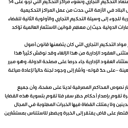
العقود. ولفت إلى أن القانون رقم 4 لعام 2008 نص على اعتماد التحكيم التجاري ونشوء مراكز التحكيم التي تربو على 54
ل البلاد في الأزمة التي حدت من عمل المراكز التحكيمية
حل النزاعات التجارية للجوء إلى وسيلة التحكيم التجاري والأولوية الثانية للقضاء
مارات الدولية حيث إن معظم قوانين الاستثمار العالمية تؤكد
رقم 4 المذكور ألغى جميع مواد التحكيم التجاري التي كان يتضمنها قانون أصول
ثنى العقود الإدارية من هذا الإلغاء وقد نوقش كثيراً هذا
ستثناء العقود الإدارية جاء حرصا على مصلحة الدولة، وهو مبرر
ة –على حدّ قوله- وأشار إلى وجود لجنة حالياً لإعادة صياغة
صار نصوص المحاكم المصرفية لدينا على صفحة، وأن جميع
ة تقوم بإصدار أحكام حظر سفر فلا تقوم بتسوية هذه القضايا
مدينين ولا يمتلك القضاة فيها الخبرات المطلوبة في المجال
تصار على قاض يفتقر إلى الخبرة ويضطر للاستئناس بمستشارين