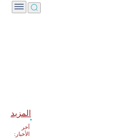
المزيد
‫آخر