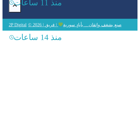
منذ 11 ساعات
© 2026 | صنع بشغف وإتقان… بأيادٍ سورية
| فريق
2P Digital
منذ 14 ساعات