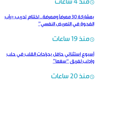
منذ 4 ساعات
بمشاركة 30 ممرضاً وممرضة.. اختتام تدريب «رأب
الفجوة في التمريض النفسي”
منذ 19 ساعات
أسبوع استثنائي حافل بجراحات القلب في حلب
وإدلب لفريق “سغما”
منذ 20 ساعات