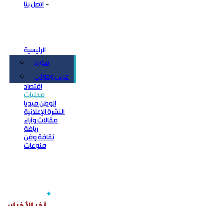
اتصل بنا
الرئيسية
سوريا
سياسة
عربي ودولي
اقتصاد
محليات
الوطن ميديا
النشرة الإعلانية
مقالات وآراء
رياضة
ثقافة وفن
منوعات