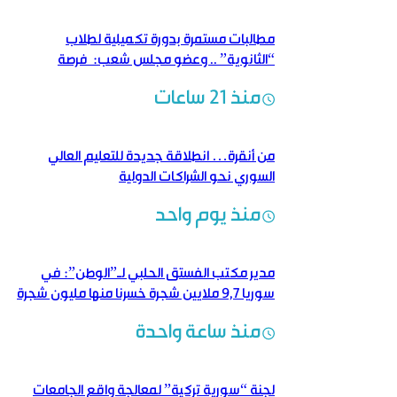
مطالبات مستمرة بدورة تكميلية لطلاب
“الثانوية” .. وعضو مجلس شعب: فرصة
لتحسين النتائج
منذ 21 ساعات
من أنقرة… انطلاقة جديدة للتعليم العالي
السوري نحو الشراكات الدولية
منذ يوم واحد
مدير مكتب الفستق الحلبي لـ”الوطن”: في
سوريا 9,7 ملايين شجرة خسرنا منها مليون شجرة
منذ ساعة واحدة
لجنة “سورية تركية” لمعالجة واقع الجامعات