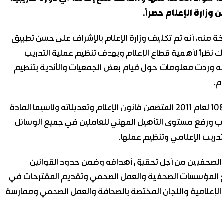
زارة الإعلام حصراً.
منه، أنه تم تكليف وزارة الإعلام بالإشراف على حسن تطبيق
ذلك نظراً لأهمية قطاع الإعلام وبهدف تنظيم عملية التدريب
نه وردت معلومات حول قيام بعض الجمعيات والأندية بتنظيم
م.
وجاء في التعميم: أوكل المشرّع بالمرسوم التشريعي رقم 108 لعام 2011 المتضمن قانون الإعلام وتعديلاته ولاسيما المادة
تدريب ورفع مستوى التأهيل المهني للعاملين في جميع الوسائل
تدريب الإعلامي وتنظيم عملها.
ع بالقانون رقم 1 لعام 1990 في المادة 5 لاتحاد الصحفيين من أجل تحقيق أهدافه وضمن حدود القوانين
قع المؤسسات الصحفية والعمل الصحفي وتقديم المقترحات في
الإعلامية واللجان المختصة بالصحافة والعمل الصحفي وممارسة