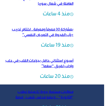
العاملة في شمال سوريا
منذ 4 ساعات
بمشاركة 30 ممرضاً وممرضة.. اختتام تدريب
«رأب الفجوة في التمريض النفسي”
منذ 19 ساعات
أسبوع استثنائي حافل بجراحات القلب في حلب
وإدلب لفريق “سغما”
منذ 20 ساعات
مطالبات مستمرة بدورة تكميلية لطلاب
“الثانوية” .. وعضو مجلس شعب: فرصة
لتحسين النتائج