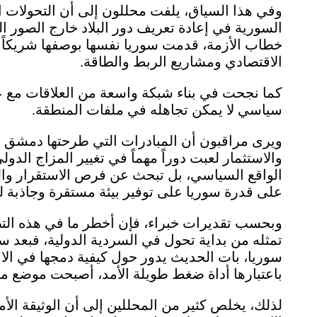
وفي هذا السياق، يلفت محللون إلى أن التحولات ال
السورية في إعادة تعريف دور البلاد خارج الصور ا
خطاب الأزمة، قدمت سوريا نفسها بوصفها شريكاً ف
الاقتصادي ومشاريع الربط والطاقة.
كما نجحت في بناء شبكة واسعة من العلاقات مع ع
سياسي لا يمكن تجاهله في ملفات المنطقة.
ويرى مراقبون أن المبادرات التي طرحتها دمشق في
والاستثمار لعبت دوراً مهماً في تغيير المزاج الد
الواقع السياسي، بل تبحث عن فرص الاستقرار والن
على قدرة سوريا على توفير بيئة مستقرة وجاذبة للا
وبحسب تقديرات خبراء، فإن أخطر ما في هذه الت
تمثله من بداية تحول في السردية الدولية، فبعد 
سوريا، بات الحديث يدور حول كيفية دمجها في الاقتص
باعتبارها أداة ضغط طويلة الأمد، أصبحت موضع م
لذلك، يخلص كثير من المحللين إلى أن الوثيقة الأ