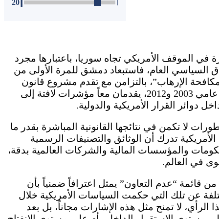
أ
20
أ
ة في الموقف الأمريكي تجاه سوريا، باعتبارها مجرد
اق السياسي العام، فاستبعاد دمشق للمرة الأولى من
مكافحة الإرهاب”، بالتزامن مع تقدم مشروع قانون
داخل الكونغرس لإلغاء قانوني العقوبات الصادرين عامي 2003 و2012، يقدمان معاً مؤشرات لافتة إلى
 دوائر القرار الأمريكية والدولية.
ورات لا تكمن في نتائجها القانونية المباشرة بقدر ما
الأمريكية تدرك أن الوثائق والتصنيفات الرسمية
حكومات والمؤسسات المالية والشركات العالمية بدقة،
وى في العالم.
 قائمة “عدم التعاون” يمثل اعترافاً ضمنياً بأن
ختلفة عن تلك التي حكمت السياسات الأمريكية خلال
 الرأي، لا تمنح مثل هذه الإشارات مجاناً، بل بعد
على مستوى الاستقرار الداخلي أم على مستوى الانفتاح