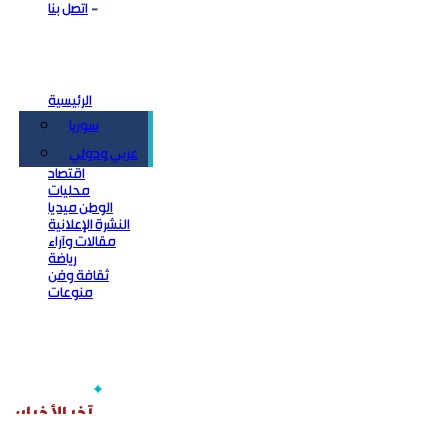
اتصل بنا
الرئيسية
سوريا
سياسة
عربي ودولي
اقتصاد
محليات
الوطن ميديا
النشرة الإعلانية
مقالات وآراء
رياضة
ثقافة وفن
منوعات