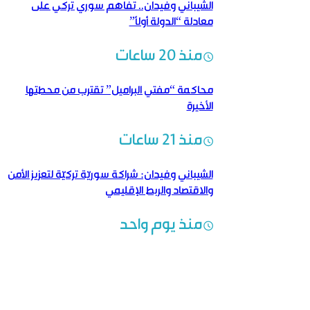
الشيباني وفيدان.. تفاهم سوري تركي على
معادلة “الدولة أولاً”
منذ 20 ساعات
محاكمة “مفتي البراميل” تقترب من محطتها
الأخيرة
منذ 21 ساعات
الشيباني وفيدان: شراكة سوريّة تركيّة لتعزيز الأمن
والاقتصاد والربط الإقليمي
منذ يوم واحد