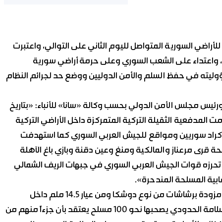
لأراضي السورية المتواصل لليوم الثاني على التوالي، واعتبرت
لحة، واعتداء على الشعب السوري وعلى حرمة أراضي سورية
وليته في حفظ السلم والأمن الدوليين ووضع حد لجرائم النظام
 ورئيس مجلس الأمن الدولي بحسب وكالة «سانا» للأنباء: «بتاريخ
ما بعد الظهر قامت المدفعية الثقيلة التركية المتمركزة داخل الأراضي التركية
كراد سوريين ومواقع للجيش العربي السوري كما استهدفت
ة قرى مرعناز والمالكية ومنغ وعين دقنة وبازي باغ الآهلة
تحرزه قوات الجيش العربي السوري في جبهات الريف الشمالي
بية المسلحة المندحرة».
وأضافت الوزارة: «وفي اليوم ذاته توغلت 12 سيارة بيك آب مزودة برشاشات من نوع دوشكا ومن عيار 14.5 ملم داخل
الأراضي السورية قادمة من الأراضي التركية عبر معبر باب السلامة الحدودي يصحبها نحو 100 مسلح يعتقد بأن جزءاً منهم من