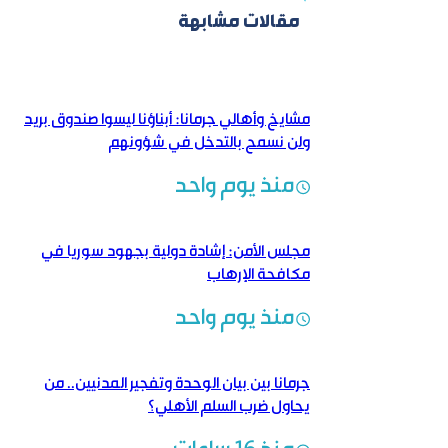
مقالات مشابهة
مشايخ وأهالي جرمانا: أبناؤنا ليسوا صندوق بريد
ولن نسمح بالتدخل في شؤونهم
منذ يوم واحد
مجلس الأمن: إشادة دولية بجهود سوريا في
مكافحة الإرهاب
منذ يوم واحد
جرمانا بين بيان الوحدة وتفجير المدنيين.. من
يحاول ضرب السلم الأهلي؟