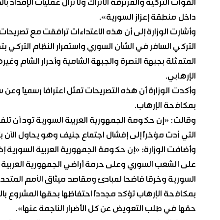
القوات التركية والمرتزقة الأتراك ولا تزال عمليات الإمداد 
داخل منطقة إعزاز السورية».
وأشارت الوزارة إلى أن هذه الاعتداءات ترافقت مع تصريحات ل
التركي السافر في الشأن السوري واستمرار النظام التركي ب
المتمثلة بجبهة النصرة والجبهة الشامية وأحرار الشام وغيره
الإرهابي.
وأكدت الوزارة أن هذه التصريحات تمثل اعترافا رسمياً وعن
بمكافحة الإرهاب.
وقالت: «إن حكومة الجمهورية العربية السورية تود أن تلف
التي أدت مؤخراً إلى إفشال اجتماع جنيف وهو يحاول الآن 
وأضافت الوزارة: «إن حكومة الجمهورية العربية السورية إذ ت
على الشعب السوري وعلى حرمة أراضي الجمهورية العربية الس
السورية وخرقا فاضحا لمبادئ ومقاصد ميثاق الأمم المتحد
بمكافحة الإرهاب تؤكد مجدداً احتفاظها بحقها المشروع بالرد
حقها في طلب التعويض عن كل الأضرار الناجمة عنها».