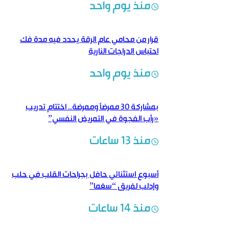
منذ يوم واحد
قرار من محامي عام الرقة يحدد فيه مدة فك
احتباس الدراجات النارية
منذ يوم واحد
بمشاركة 30 ممرضاً وممرضة.. اختتام تدريب
«رأب الفجوة في التمريض النفسي”
منذ 13 ساعات
أسبوع استثنائي حافل بجراحات القلب في حلب
وإدلب لفريق “سغما”
منذ 14 ساعات