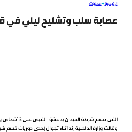
الرئيسية
محليات
عصابة سلب وتشليح ليلي في ق
ألقى قسم شرطة الميدان بدمشق القبض على 3 أشخاص يمارسون سلب وتشليح المارة ليلاً عبر التخويف بالسلاح الأبيض.
وقالت وزارة الداخلية إنه أثناء تجوال إحدى دوريات قسم 