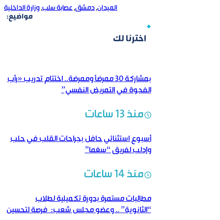
الميدان
,
دمشق
,
عصابة سلب
,
وزارة الداخلية
مواضيع:
اخترنا لك
بمشاركة 30 ممرضاً وممرضة.. اختتام تدريب «رأب
الفجوة في التمريض النفسي”
منذ 13 ساعات
أسبوع استثنائي حافل بجراحات القلب في حلب
وإدلب لفريق “سغما”
منذ 14 ساعات
مطالبات مستمرة بدورة تكميلية لطلاب
“الثانوية” .. وعضو مجلس شعب: فرصة لتحسين