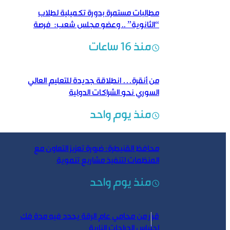
مطالبات مستمرة بدورة تكميلية لطلاب
“الثانوية” .. وعضو مجلس شعب: فرصة
لتحسين النتائج
منذ 16 ساعات
من أنقرة… انطلاقة جديدة للتعليم العالي
السوري نحو الشراكات الدولية
منذ يوم واحد
محافظ القنيطرة: ضرورة تعزيز التعاون مع
المنظمات لتنفيذ مشاريع تنموية
منذ يوم واحد
قرار من محامي عام الرقة يحدد فيه مدة فك
احتباس الدراجات النارية