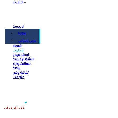
اتصل بنا
الرئيسية
سوريا
سياسة
عربي ودولي
اقتصاد
محليات
الوطن ميديا
النشرة الإعلانية
مقالات وآراء
رياضة
ثقافة وفن
منوعات