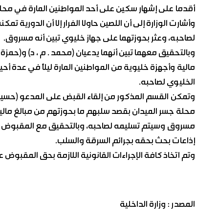
أقدما على إشهار سكين على أحد المواطنين المارة في محلة 
وأشارت الوزارة إلى أن اللصين حاولا الفرار إلا أن الدورية ت
لصاحبه، وعثر بحوزتهما على جهاز خليوي تبين أنه مسروق.
وبالتحقيق معهما تبين أنهما يدعيان (محمد . م ، د) و(حمزة 
مالية وأجهزة خليوية من المواطنين المارة ليلاً في عدة أح
الخليوي لصاحبه.
وتمكن القسم المذكور من إلقاء القبض على المدعو (حسين ، أ)
محلة جسر الميدان بقصد سلبهم ما بحوزتهم من مبالغ مالية
مسروق وسيتم تسليمه لصاحبه، وبالتحقيق مع المقبوض عل
إذاعات بحث بحقه بجرائم السرقة والسلب.
وتم اتخاذ كافة الإجراءات القانونية اللازمة بحق المقبوض
المصدر : وزارة الداخلية