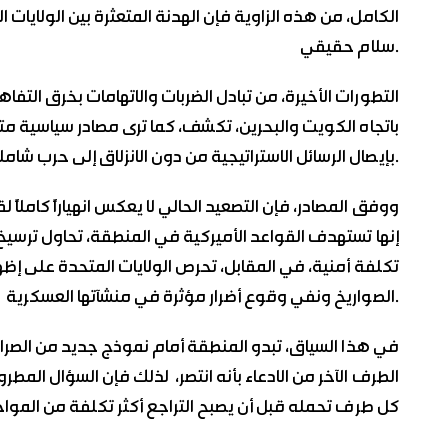
الكامل، من هذه الزاوية فإن الهدنة المتعثرة بين الولايات 
سلام حقيقي.
التطورات الأخيرة، من تبادل الضربات والاتهامات بخرق التفا
باتجاه الكويت والبحرين، تكشف، كما ترى مصادر سياسية مت
بإيصال الرسائل الاستراتيجية من دون الانزلاق إلى حرب شاملة.
ووفق المصادر، فإن التصعيد الحالي لا يعكس انهياراً كاملاً 
إنها تستهدف القواعد الأميركية في المنطقة، تحاول ترسيخ
تكلفة أمنية، في المقابل، تحرص الولايات المتحدة على إظهار
الصواريخ ونفي وقوع أضرار مؤثرة في منشآتها العسكرية.
في هذا السياق، تبدو المنطقة أمام نموذج جديد من الصراعا
الطرف الآخر من الادعاء بأنه انتصر، لذلك فإن السؤال الم
كل طرف تحمله قبل أن يصبح التراجع أكثر تكلفة من الموا