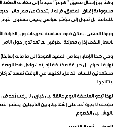
وهنا يبرز إدخال مضيق “هرمز” مجدداً إلى معادلة الضغط المت
مسؤولية إغلاق المضيق، فإنه لا يتحدث عن ممر مائي حيوي
للطاقة، بل تحول إلى مؤشر سياسي يقيس مستوى التوتر بين القوى الكبرى.
وبهذا المعنى، يمكن فهم حساسية تصريحات وزير الخزانة الأ
أسعار النفط، إذ إن معركة الطرفين لم تعد تدور حول الأمن فقط، بل حول من يملك القدرة على التأثير في الاقتصاد العالمي.
وفي هذا الإطار، ربما من المفيد العودة إلى ما قاله (سابقا
نهاية الصراع، بل طريقة مختلفة لإدارته”، ولعل هذا الوص
مستعدتين للسلام الكامل، لكنهما في الوقت نفسه تدركان أن
بنتائجها.
لهذا تبدو المنطقة اليوم عالقة بين خيارين لا يرغب أحد ف
مؤجلة لا يجرؤ أحد على إشعالها، وبين التأجيلين، يستمر التص
الهش بين الخصوم.