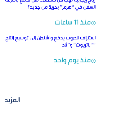
رياح إيجابية تهب من مسقط.. هل تدفع بأشرعة
السفن في “هرمز” بحرية من جديد؟
منذ 11 ساعات
استنزاف الحروب يدفع واشنطن إلى توسيع إنتاج
“باتريوت” و”ثاد”
منذ يوم واحد
المزيد