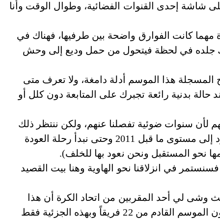
يني 90 دقيقة متواصلة على شاشة إحدى القنوات الفضائية، وطوال الوقت وأنا
اة مهما كانت الفوارق واضحة بين طرفيها، فهناك في
ذاك جلده في لحظة فيتحول من حمل وديع إلى وحش
 المسجلة هذا الموسم أدلة دامغة، ولا تعرف متى
ند حالة بدنية رائعة تجبرك على المتابعة دون كلل أو
نهم لأن سنوات ضوئية تفصلنا عنهم، ولكن ننتظر ذلك
اليوم الذي تستعيد فيه كرتنا بعضاً من عافيتها وتعود إلى مستوى ما قبل 2011 وحتى نبدأ رحلة العودة
ها نحو المستقبل ونحن نعود بها للخلف).
سنستمر في انزلاقنا نحو الهاوية وهنا بيت القصيد
ث وشى لي أحد المقربين من اتحاد الكرة أن هذا
الاتحاد لن يطبّق الهبوط للدرجة الثانية أيضاً وسيكون الموسم القادم من 22 فريقاً وبهذه الجزئية فقط