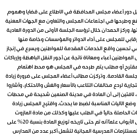
يل دور أعضاء مجلس المحافظة في الاطلاع على قضايا وهموم
قع وطرحها في اجتماعات المجلس والتعاون مع الجهات المعنية
، وركز الحمدان خلال ترؤسه الجلسة الأولى من الدورة العادية
رقابي للمجلس على أداء الدوائر والمؤسسات وخاصة منها
م في تحسين واقع الخدمات المقدمة للمواطنين ويسرع في إنجاز
لمواطنين أعباء ومعاناة ناتجة عن أجور النقل الباهظة وإرباكات
 مقترح أو مطلب يتم طرحه في المجلس هو محط اهتمام
جلسة القادمة. وتركزت مطالب أعضاء المجلس على ضرورة زيادة
جارية لردع مخالفات التلاعب بالأسعار والغش والاحتكار، وأشاروا
ن، لافتين إلى أن المادة في مدينة الصنمين شحيحة في محطات
ع الآليات المناسبة لضبط ما يحدث، واقترح المجلس زيادة
 الحاصلة حالياً في الطلب عليها وكذلك من مادة المازوت
لتلبية احتياجات الزراعة والتدفئة وخاصة أن الشتاء أصبح على الأبواب علماً أنه تم حتى تاريخه توزيع المادة بنسبة 20% على
المستلزمات المدرسية المجانية لتشمل أكبر عدد من المدارس