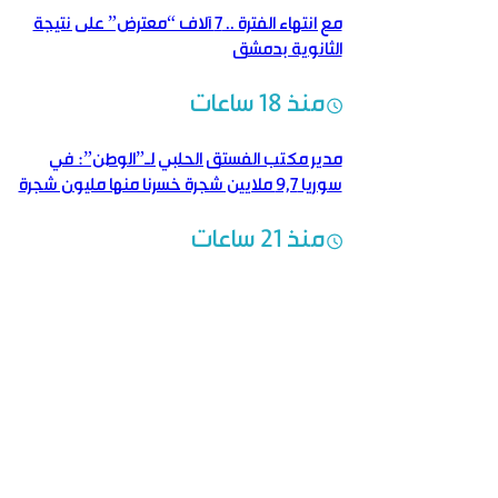
مع انتهاء الفترة .. 7 آلاف “معترض” على نتيجة
الثانوية بدمشق
منذ 18 ساعات
مدير مكتب الفستق الحلبي لـ”الوطن”: في
سوريا 9,7 ملايين شجرة خسرنا منها مليون شجرة
منذ 21 ساعات