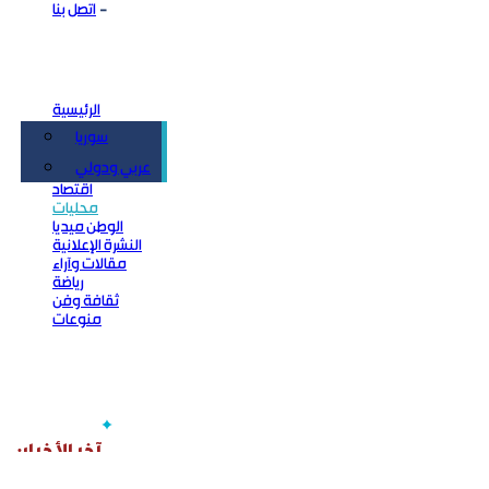
اتصل بنا
الرئيسية
سوريا
سياسة
عربي ودولي
اقتصاد
محليات
الوطن ميديا
النشرة الإعلانية
مقالات وآراء
رياضة
ثقافة وفن
منوعات