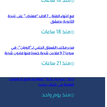
منذ 18 ساعات
مع انتهاء الفترة .. 7 آلاف “معترض” على نتيجة
الثانوية بدمشق
منذ 18 ساعات
مدير مكتب الفستق الحلبي لـ”الوطن”: في
سوريا 9,7 ملايين شجرة خسرنا منها مليون شجرة
منذ 21 ساعات
لجنة “سورية تركية” لمعالجة واقع الجامعات
العاملة في شمال سوريا
منذ يوم واحد