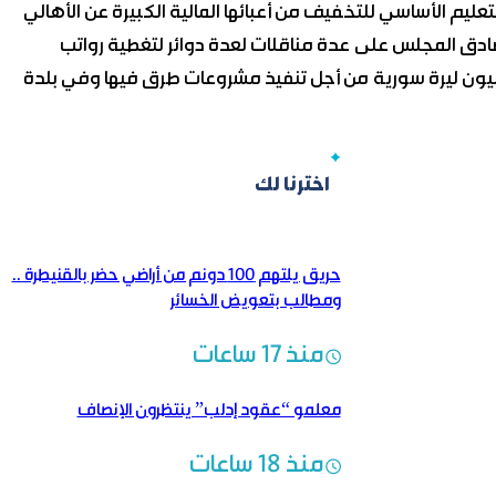
يم الأساسي للتخفيف من أعبائها المالية الكبيرة عن الأهالي
صادق المجلس على عدة مناقلات لعدة دوائر لتغطية رواتب
ميين وأقر منح إعانة لمجلس بلدة خبب بقيمة 20 مليون ليرة سورية من أجل تنفيذ مشروعات طرق فيها وفي بلدة
اخترنا لك
حريق يلتهم 100 دونم من أراضي حضر بالقنيطرة ..
ومطالب بتعويض الخسائر
منذ 17 ساعات
معلمو “عقود إدلب” ينتظرون الإنصاف
منذ 18 ساعات