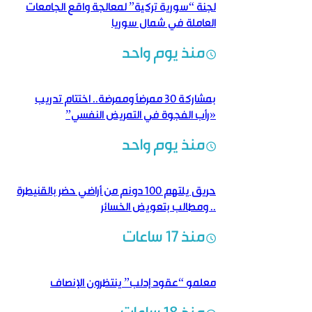
لجنة “سورية تركية” لمعالجة واقع الجامعات
العاملة في شمال سوريا
منذ يوم واحد
بمشاركة 30 ممرضاً وممرضة.. اختتام تدريب
«رأب الفجوة في التمريض النفسي”
منذ يوم واحد
حريق يلتهم 100 دونم من أراضي حضر بالقنيطرة
.. ومطالب بتعويض الخسائر
منذ 17 ساعات
معلمو “عقود إدلب” ينتظرون الإنصاف