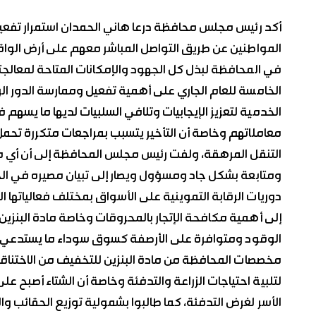
أكد رئيس مجلس محافظة درعا هاني الحمدان استمرار تفع
المواطنين عن طريق التواصل المباشر معهم على أرض الوا
في المحافظة لبذل كل الجهود والإمكانات المتاحة لمعالجتها
الخامسة للعام الجاري على أهمية تفعيل وممارسة الدور ال
الخدمية لتعزيز الإيجابيات وتلافي السلبيات لديها ما يسه
معاملاتهم وخاصة أن التأخير يتسبب بمراجعات متكررة تحمل ا
التنقل المرهقة، ولفت رئيس مجلس المحافظة إلى أن أي
ومتابعة بشكل جاد ومسؤول ويصار إلى تبيان مصيره في ال
دوريات الرقابة التموينية على الأسواق بمختلف فعالياتها الت
إلى أهمية مكافحة الإتجار بالمحروقات وخاصة مادة البنزي
الوقود ومتوافرة على الأرصفة كسوق سوداء ما يستدعي وض
مخصصات المحافظة من مادة البنزين للتخفيف من الاختناقات
الأسر لغرض التدفئة، كما طالبوا بشمولية توزيع الحقائب و