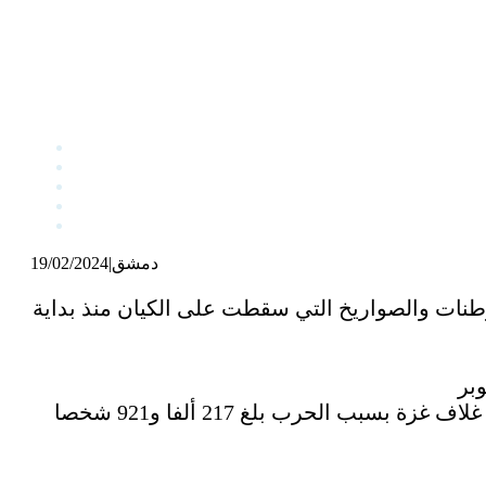
دمشق
|
19/02/2024
طنات والصواريخ التي سقطت على الكيان منذ بداية
كما أوضح أن عدد المستوطنين النازحين من مستوطناتهم في الشمال على الحدود مع لبنان، وفي غلاف غزة بسبب الحرب بلغ 217 ألفا و921 شخصا