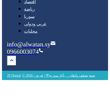
اقتصاد
رياضة
سوريا
عربي ودولي
محليات
info@alwatan.sy
0966003074
© 2026 | صنع بشغف وإتقان… بأيادٍ سورية💚 | فريق
2P Digital