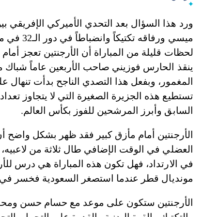
ورد هذا السؤال بعد التحدي الأميركي الإفريقي ب
ميسي ورفا
لحظات قليلة من المباراة أن الأرجنتين تعجز أمام
ينقذ الحارس فوزيني صاحب الأربعين عاماً شباك 
المغمور، وبفعل هذا التصدي الناجح بدأت تنهال 
تستطيع هذه الجزيرة الصغيرة التي لا يتجاوز تعد
السابق وأبرز المرشحين للفوز بكأس العالم.
الأرجنتين أمام مأزق كبير فقد ظهر بشكل واضح أن 
العضلي في الوقت الإضافي طال ثلاثة من لاعبيه، 
في الارتداد، فهل تكون هذه المباراة هي درس لل
مونديال قطر عندما استصغر السعودية فخسر في افت
الأرجنتين ستكون على موعد مع حسام حسن ومحمد