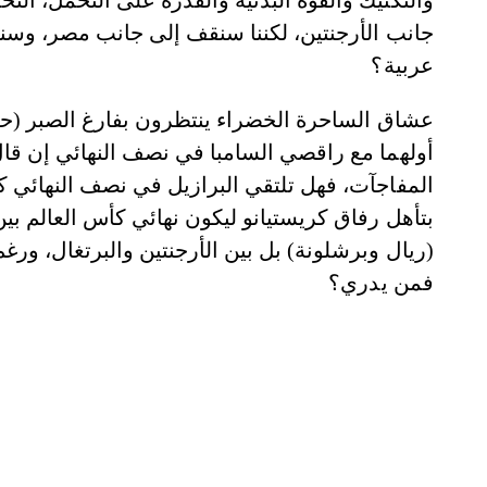
والتكتيك والقوة البدنية والقدرة على التحمل، التحد
جانب الأرجنتين، لكننا سنقف إلى جانب مصر، وسن
عربية؟
عشاق الساحرة الخضراء ينتظرون بفارغ الصبر (ح
أولهما مع راقصي السامبا في نصف النهائي إن قا
بتأهل رفاق كريستيانو ليكون نهائي كأس العالم ب
(ريال وبرشلونة) بل بين الأرجنتين والبرتغال، ورغم
فمن يدري؟