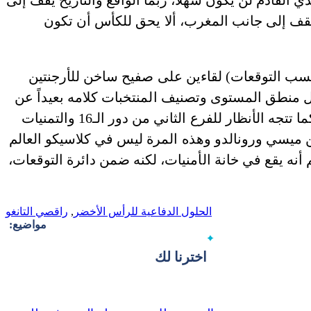
ي القادم لن يكون سهلاً، ربما الواقع والتاريخ يقف إلى
قف إلى جانب المغرب، ألا يحق للكأس أن تكون
سب التوقعات) لقاءين على صفيح ساخن للأرجنتين
ل منطق المستوى وتصنيف المنتخبات كلامه بعيداً عن
المفاجآت، فهل تلتقي البرازيل في نصف النهائي كما تتجه الأنظار للفرع الثاني من دور الـ16 والتمنيات
ين ميسي ورونالدو وهذه المرة ليس في كلاسيكو العالم
 أنه يقع في خانة الأمنيات، لكنه ضمن دائرة التوقعات،
الحلول الدفاعية للرأس الأخضر
,
راقصي التانغو
مواضيع:
اخترنا لك