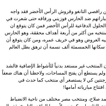
ين راقصي التانغو وقروش الرأس الأخضر فقد واجه
قه تكتيكاً وانضباطاً في دور الـ32 في مباراتهم ضد الحارس فوزيني ورفاقه حتى شعرت في
 الحلول الدفاعية للرأس الأخضر فمن كان يتوقع ان
منتخبه من أكثر من أربعة أهداف محققة، وهو الحارس
عليه العروض وهو في خريف عمره، ومن كان يتوقع أن
اد سكانها الخمسمئة ألف نسمة أن ترهق بطل العالم
المنتخب غير مستعد بدنياً للأشواط الإضافية فالشد
ولم يستطع أن يفتح المساحات، ولاحظنا أن هناك ضعفاً
أرجنتين كي لا يستصغر أي منتخب كما حدث في
تاح مبارياته أمامها!
 صلاح، ومنتخب مصر مختلف من ناحية الانضباط