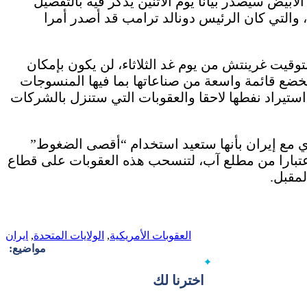
الأبيض سيصدر بيانا يوم الاثنين يذكر فيه بالتفصيل
 والتي كان الرئيس دونالد ترامب قد أصدر أمرا
لان بومبيو يعني أنه، واعتبارا من الساعة 04:00 بتوقيت غرينتش من يوم غد الثلاثاء، لن يكون بإمكان
تخضع قائمة واسعة من صناعاتها بما فيها المنسوجات
تيراد نفطها لاحقا والعقوبات التي ستنزل بالشركات
 مع إيران بأنها ستعيد استخدام “أقصى الضغوط”
عتبارا من مطلع آب، لتنسحب هذه العقوبات على قطاع
العقوبات الأمريكية
,
الولايات المتحدة
,
ايران
مواضيع:
اخترنا لك