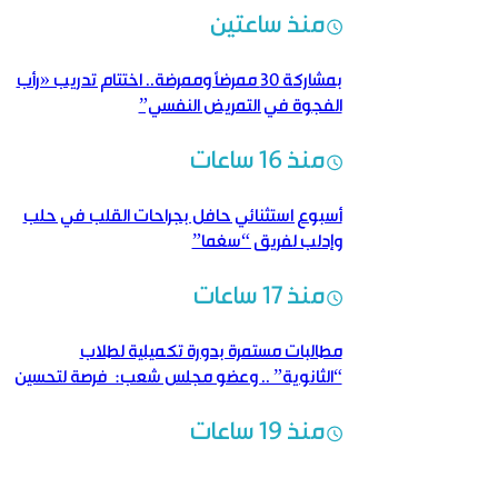
منذ ساعتين
بمشاركة 30 ممرضاً وممرضة.. اختتام تدريب «رأب
الفجوة في التمريض النفسي”
منذ 16 ساعات
أسبوع استثنائي حافل بجراحات القلب في حلب
وإدلب لفريق “سغما”
منذ 17 ساعات
مطالبات مستمرة بدورة تكميلية لطلاب
“الثانوية” .. وعضو مجلس شعب: فرصة لتحسين
النتائج
منذ 19 ساعات