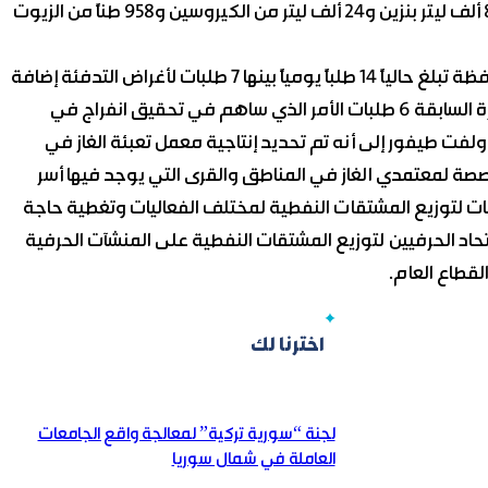
41 مليوناً و442 ألف ليتر من مادة المازوت و40 مليوناً و854 ألف ليتر بنزين و24 ألف ليتر من الكيروسين و958 طناً من الزيوت
وأشار طيفور إلى أن عدد طلبات مادة المازوت الواردة للمحافظة تبلغ حالياً 14 طلباً يومياً بينها 7 طلبات لأغراض التدفئة إضافة
إلى 10 طلبات يومياً من مادة البنزين بعد أن كانت خلال الفترة السابقة 6 طلبات الأمر الذي ساهم في تحقيق انفراج في
فت طيفور إلى أنه تم تحديد إنتاجية معمل تعبئة الغاز في
لكميات المخصصة لمعتمدي الغاز في المناطق والقرى التي يوجد فيها أسر
ت لتوزيع المشتقات النفطية لمختلف الفعاليات وتغطية حاجة
تحاد الحرفيين لتوزيع المشتقات النفطية على المنشآت الحرفية
لقطاع العام.
اخترنا لك
لجنة “سورية تركية” لمعالجة واقع الجامعات
العاملة في شمال سوريا