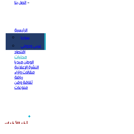
اتصل بنا
الرئيسية
سوريا
سياسة
عربي ودولي
اقتصاد
محليات
الوطن ميديا
النشرة الإعلانية
مقالات وآراء
رياضة
ثقافة وفن
منوعات