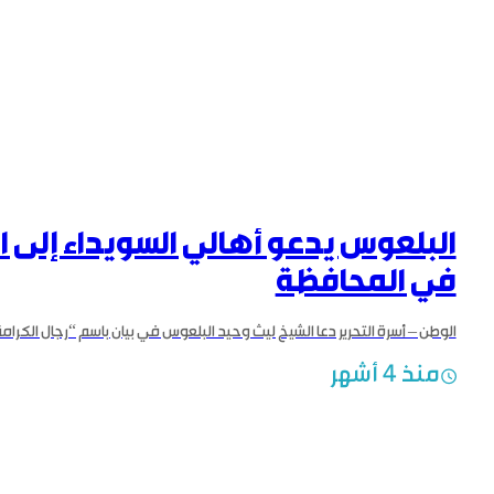
البلعوس يدعو أهالي السويداء إلى ا
في المحافظة
منذ 4 أشهر