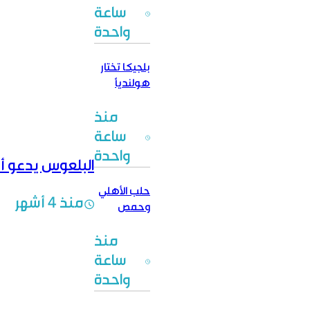
هل تبدأ رحلة
ساعة
إنقاذ القطاع
واحدة
المالي؟
بلجيكا تختار
هولندياً
وهولندا بلا
منذ
مدرب
ساعة
واحدة
البلعوس يدعو أه
حلب الأهلي
منذ 4 أشهر
وحمص
الفداء إلى
منذ
التحدي
الآسيوي
ساعة
واحدة