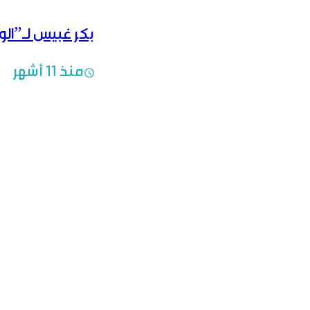
بكر غبيس لـ”الو
منذ 11 أشهر