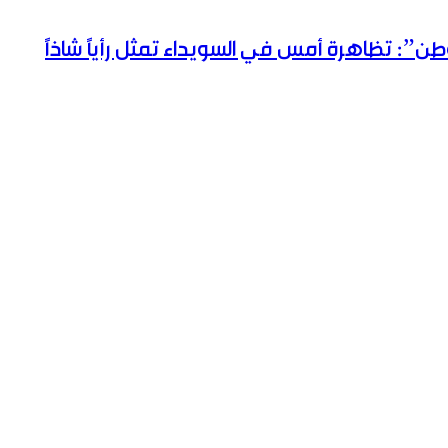
طن”: تظاهرة أمس في السويداء تمثل رأياً شاذاً