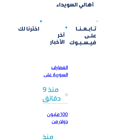
أهالي السويداء
تـابـعـنـا
اخترنا لك
آخر
علـى
الأخبار
فيـسـبـوك
المصارف
السورية على
طريق
منذ 9
التغيير… هل
تستعيد
دقائق
وظيفتها؟
100 مليون
دولار من
البنك
منذ
الدولي…