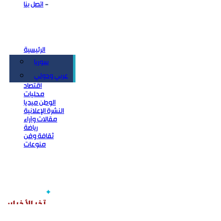
اتصل بنا
الرئيسية
سوريا
سياسة
عربي ودولي
اقتصاد
محليات
الوطن ميديا
النشرة الإعلانية
مقالات وآراء
رياضة
ثقافة وفن
منوعات