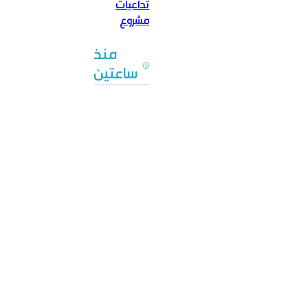
تداعيات
مشروع
إنفانتينو
منذ
تتواصل
ساعتين