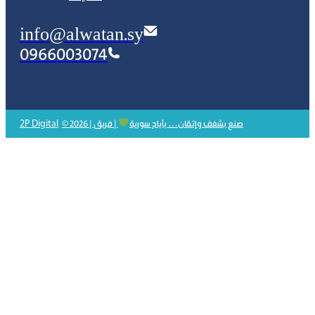
info@alwatan.sy
0966003074
2P Digital
© 2026 | صنع بشغف وإتقان… بأيادٍ سورية
| فريق