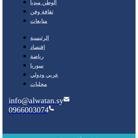
الوطن ميديا
ثقافة وفن
متابعات
الرئيسية
اقتصاد
رياضة
سوريا
عربي ودولي
محليات
info@alwatan.sy
0966003074