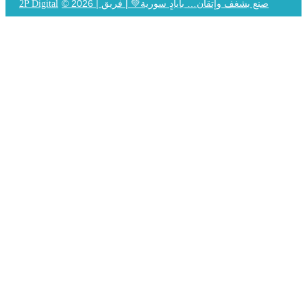
© 2026 | صنع بشغف وإتقان… بأيادٍ سورية💚 | فريق
2P Digital