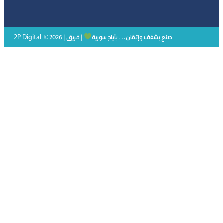
2P Digital
© 2026 | صنع بشغف وإتقان… بأيادٍ سورية
| فريق