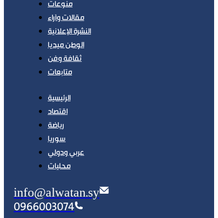
منوعات
مقالات وآراء
النشرة الإعلانية
الوطن ميديا
ثقافة وفن
متابعات
الرئيسية
اقتصاد
رياضة
سوريا
عربي ودولي
محليات
info@alwatan.sy
0966003074