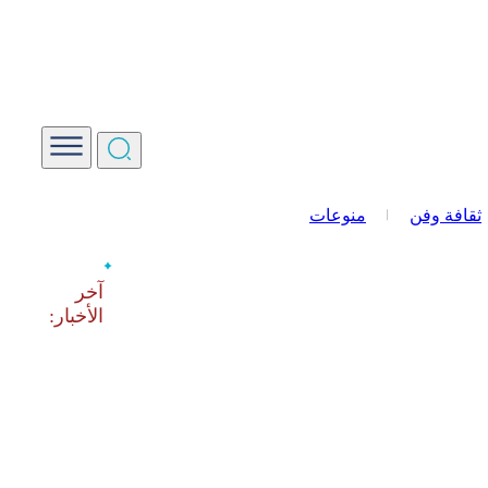
ثقافة وفن
منوعات
‫آخر