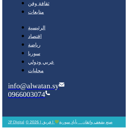
ثقافة وفن
متابعات
الرئيسية
اقتصاد
رياضة
سوريا
عربي ودولي
محليات
info@alwatan.sy
0966003074
© 2026 | صنع بشغف وإتقان… بأيادٍ سورية
| فريق
2P Digital