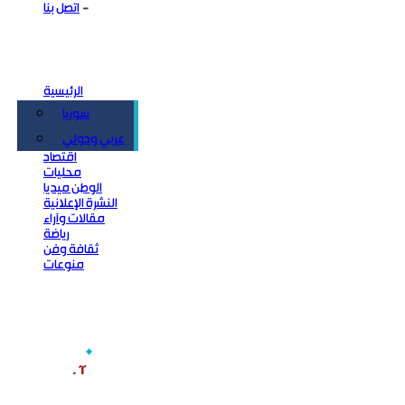
اتصل بنا
الرئيسية
سوريا
سياسة
عربي ودولي
اقتصاد
محليات
الوطن ميديا
النشرة الإعلانية
مقالات وآراء
رياضة
ثقافة وفن
منوعات
‫آخر