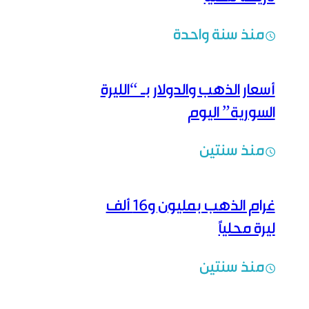
منذ سنة واحدة
أسعار الذهب والدولار بـ “الليرة
السورية” اليوم
منذ سنتين
غرام الذهب بمليون و16 ألف
ليرة محلياً
منذ سنتين