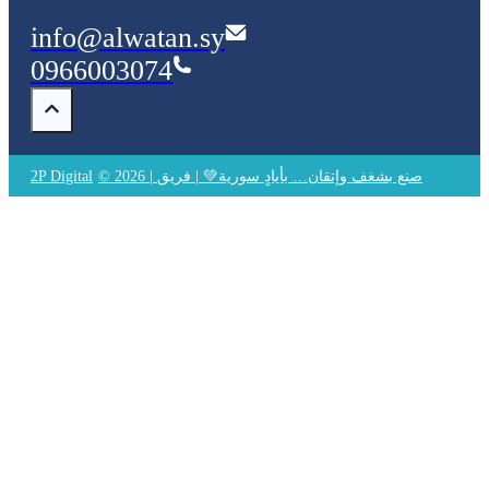
info@alwatan.sy
0966003074
© 2026 | صنع بشغف وإتقان… بأيادٍ سورية💚 | فريق
2P Digital