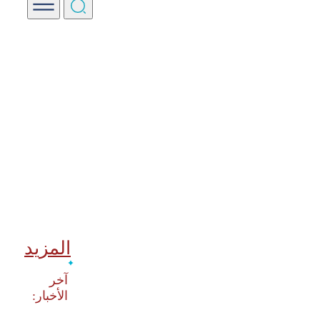
المزيد
‫آخر