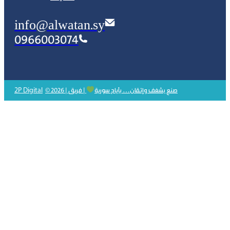
info@alwatan.sy
0966003074
2P Digital
© 2026 | صنع بشغف وإتقان… بأيادٍ سورية
| فريق