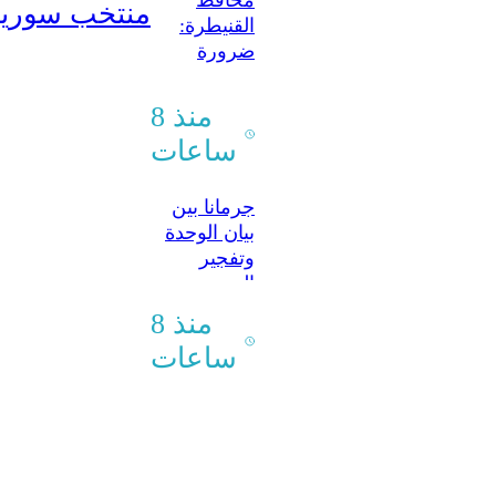
محافظ
منتخب سوريا
القنيطرة:
ضرورة
تعزيز
التعاون مع
منذ 8
المنظمات
ساعات
لتنفيذ
مشاريع
تنموية
جرمانا بين
بيان الوحدة
وتفجير
المدنيين..
من يحاول
منذ 8
ضرب السلم
ساعات
الأهلي؟