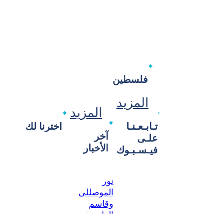
فلسطين
المزيد
المزيد
تـابـعـنـا
اخترنا لك
آخر
علـى
الأخبار
فيـسـبـوك
نور
الموصللي
وقاسم
العاني في