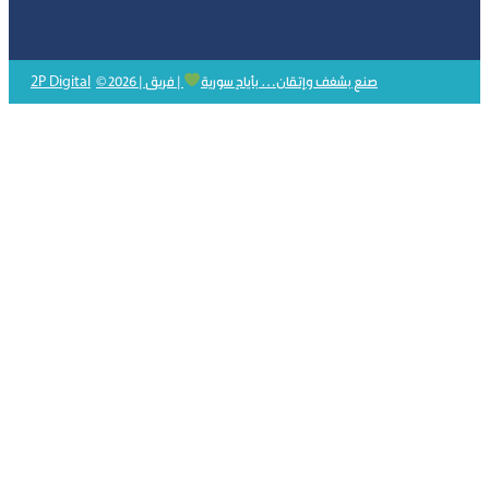
2P Digital
© 2026 | صنع بشغف وإتقان… بأيادٍ سورية
| فريق