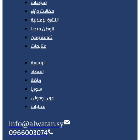
منوعات
مقالات وآراء
النشرة الإعلانية
الوطن ميديا
ثقافة وفن
متابعات
الرئيسية
اقتصاد
رياضة
سوريا
عربي ودولي
محليات
info@alwatan.sy
0966003074