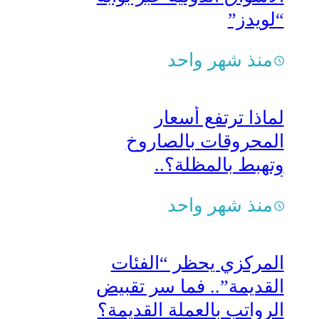
“لويدز”
منذ شهر واحد
لماذا ترتفع أسعار
المحروقات بالصاروخ
وتهبط بالمظلة؟..
أكاديمي يفكك اللغز
منذ شهر واحد
المركزي يحظر “الفئات
القديمة”.. فما سر تقبيض
الرواتب بالعملة القديمة؟