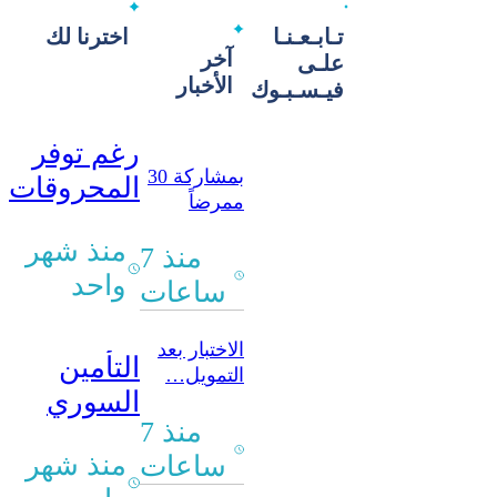
تـابـعـنـا
اخترنا لك
آخر
علـى
الأخبار
فيـسـبـوك
رغم توفر
بمشاركة 30
المحروقات
ممرضاً
الازدحام
وممرضة..
منذ شهر
مستمر ..
اختتام تدريب
منذ 7
«رأب الفجوة
واحد
أكاديمي
ساعات
في التمريض
يفكك
النفسي”
الاختبار بعد
الأزمة
التأمين
التمويل…
السوري
هل تتحول
المنحة إلى
منذ 7
يطرق
إصلاح؟
منذ شهر
ساعات
الأسواق