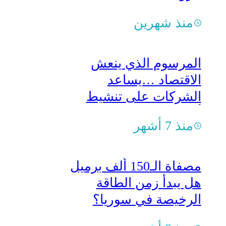
منذ شهرين
المرسوم الذي ينعش
الاقتصاد …يساعد
الشركات على تنشيط
أعمالها
منذ 7 أشهر
مصفاة الـ150 ألف برميل
هل يبدأ زمن الطاقة
الرخيصة في سوريا؟