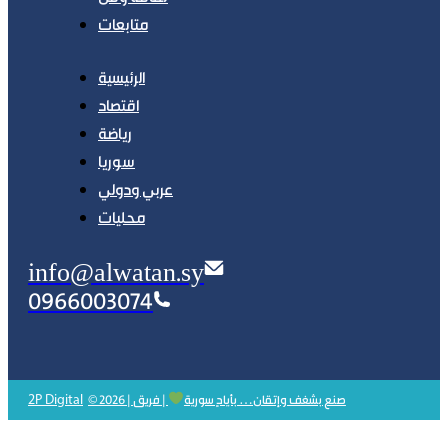
متابعات
الرئيسية
اقتصاد
رياضة
سوريا
عربي ودولي
محليات
info@alwatan.sy
0966003074
2P Digital
© 2026 | صنع بشغف وإتقان… بأيادٍ سورية
| فريق