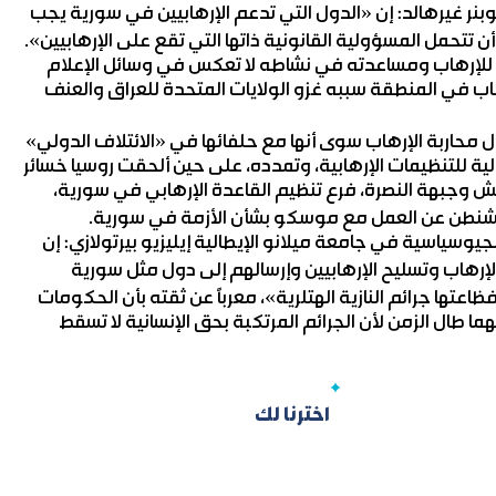
نر غيرهالد: إن «الدول التي تدعم الإرهابيين في سورية يجب
ن تتحمل المسؤولية القانونية ذاتها التي تقع على الإرهابيين».
للإرهاب ومساعدته في نشاطه لا تعكس في وسائل الإعلام
لإرهاب في المنطقة سببه غزو الولايات المتحدة للعراق والعنف
ال محاربة الإرهاب سوى أنها مع حلفائها في «الائتلاف الدولي»
ة للتنظيمات الإرهابية، وتمدده، على حين ألحقت روسيا خسائر
عش وجبهة النصرة، فرع تنظيم القاعدة الإرهابي في سورية،
ع واشنطن عن العمل مع موسكو بشأن الأزمة في سورية.
جيوسياسية في جامعة ميلانو الإيطالية إيليزيو بيرتولازي: إن
إرهاب وتسليح الإرهابيين وإرسالهم إلى دول مثل سورية
ها جرائم النازية الهتلرية»، معرباً عن ثقته بأن الحكومات
ا طال الزمن لأن الجرائم المرتكبة بحق الإنسانية لا تسقط
اخترنا لك