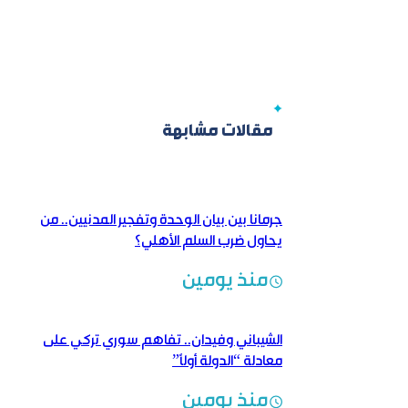
مقالات مشابهة
جرمانا بين بيان الوحدة وتفجير المدنيين.. من
يحاول ضرب السلم الأهلي؟
منذ يومين
الشيباني وفيدان.. تفاهم سوري تركي على
معادلة “الدولة أولاً”
منذ يومين