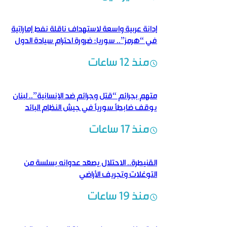
إدانة عربية واسعة لاستهداف ناقلة نفط إماراتية
في “هرمز”.. سوريا: ضرورة احترام سيادة الدول
منذ 12 ساعات
متهم بجرائم “قتل وجرائم ضد الإنسانية”.. لبنان
يوقف ضابطاً سورياً في جيش النظام البائد
منذ 17 ساعات
القنيطرة.. الاحتلال يصعّد عدوانه بسلسة من
التوغلات وتجريف الأراضي
منذ 19 ساعات