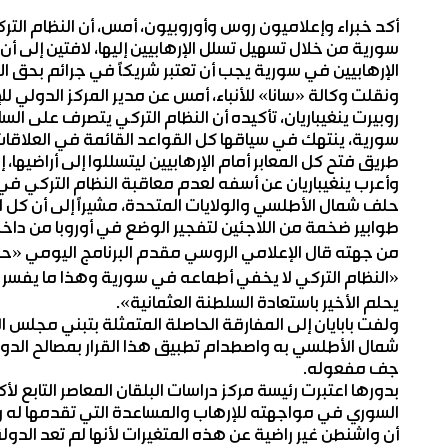
أكد خبراء وإعلاميون روس وأوروبيون، أمس، أن النظام التر
سورية من خلال تسهيل تسلل الإرهابيين إليها، لافتين إلى أن
الإرهابيين في سورية يجب أن تعتبر شريكاً في جرائم بحق ال
ونقلت وكالة «سانا» للأنباء، أمس عن مدير المركز الدولي للإ
روبيرت ينغيباريان، تأكيده أن النظام التركي يتصرف على ال
سورية، ينتهك في سياقها كل القواعد القائمة في العلاقات
طريق فتح كل المعابر أمام الإرهابيين ليتسللوا إلى أراضيها
وأعرب ينغيباريان عن أسفه لعدم معاقبة النظام التركي في ك
حلف شمال الأطلسي والولايات المتحدة، مشيراً إلى أن كل ال
طوابير ضخمة من اللاجئين لتفجير الوضع في أوروبا من داخل
من جهته قال الإعلامي الروسي مقدم البرنامج اليومي «حق 
«النظام التركي لا يخفي أطماعه في سورية وهذا ما يفسر 
يحلم الأخير باستعادة السلطنة العثمانية».
ولفت بابايان إلى المفارقة الحاصلة المتمثلة بتبني مجلس 
شمال الأطلسي به واصطدام تطبيق هذا القرار بمصالح الدول
جف مفعوله.
بدورها اعتبرت رئيسة مركز دراسات البلقان المعاصر التابع 
السوري في مواجهته للإرهاب والمساعدة التي تقدمها له ر
أن واشنطن غير راضية عن هذه المتغيرات لأنها لم تعد الدولة