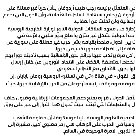
كي المتمثل برئيسه رجب طيب أردوغان يشن حرباً غير معلنة على
 أردوغان يحلم باستعادة السلطنة العثمانية، وأن الدول التي تدعم
إنسانية ولن تفلت من العقاب.
دارة في معهد العلاقات الدولية التابع لوزارة الخارجية الروسية
ساحة الدولية بشكل غير متزن واضلع بدور سلبي بالأزمة في
 بين الدول، مندداً بقيامه بشن حرب غير معلنة على سورية عن
، إضافة إلى اضطلاعه بدور تقسيمي فيها.
ل مرة يرتكب فيها جرائم بحق الإنسانية بسبب تأديته دوراً يهم
خطط المتعلقة بالقضاء على الاتحاد الأوروبي من خلال إرسال
ها يجري بالاتفاق مع النظام السعودي.
القول» في قناة «تي في تسنتر» الروسية رومان بابايان: إن
موقفه وموقف رئيسه أردوغان من الحرب الإرهابية فيها، حيث
الأمن الدولي قراره بمنع دعم المجموعات الإرهابية وقبول حلف
 والمنظمات التي تبنته، حيث تحول هذا القرار إلى حبر على ورق
لأكاديمية العلوم الروسية يلينا غوسكوفا، أن مقاومة الشعب
وسيا في الحرب على الإرهاب هي رمز معنوي كبير، مشيرة إلى
 الكبرى الآمرة الوحيدة في العالم.