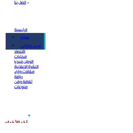
اتصل بنا
الرئيسية
سوريا
سياسة
عربي ودولي
اقتصاد
محليات
الوطن ميديا
النشرة الإعلانية
مقالات وآراء
رياضة
ثقافة وفن
منوعات