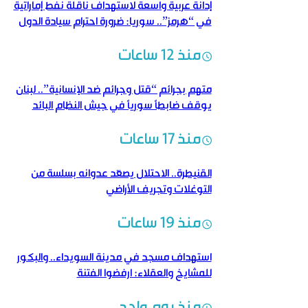
إدانة عربية واسعة لاستهداف ناقلة نفط إماراتية
في “هرمز”.. سوريا: ضرورة احترام سيادة الدول
منذ 12 ساعات
متهم بجرائم “قتل وجرائم ضد الإنسانية”.. لبنان
يوقف ضابطاً سورياً في جيش النظام البائد
منذ 17 ساعات
القنيطرة.. الاحتلال يصعّد عدوانه بسلسة من
التوغلات وتجريف الأراضي
منذ 19 ساعات
استهداف مسجد في مدينة السويداء.. والبكور
للمشايخ والعقلاء: ارفضوا الفتنة
منذ يوم واحد