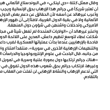
وقال ممثل كتلة «دي لينكي» في البوندستاغ الألماني هيوب
أن تعتبر شريكاً في جرائم هذا الإرهاب بحق الإنسانية ويجب أ
وأعرب غيرهالد عن أسفه لأن الحقائق عن دعم بعض الدول 
الألمانية ولا في بقية الدول الغربية، لافتاً إلى أن ظهور ا
الأميركي وتدخلات واشنطن في شؤون دول المنطقة.
واعتبر غيرهالد أن «الولايات المتحدة لم تفعل شيئاً في مج
شكلت غطاء لتوسع تنظيم داعش، المدرج على اللائحة الدولي
فادحة بالإرهابيين عندما بدأت عملياتها العسكرية لضرب دا
والتنظيمات الإرهابية الأخرى في سورية»، منتقداً امتنا
من جانبه، قال الباحث في علوم الإنتروبولوجيا والدراسات ال
«هناك جرائم ترتكبها دول بصورة علنية وسرية في تمويل ال
وغيرها، لارتكاب جرائم بحق شعوب هذه الدول تفوق في فظاعت
التي تدعم الإرهاب والنشاط الإرهابي لن تفلت من العقاب مهم
بالتقادم.