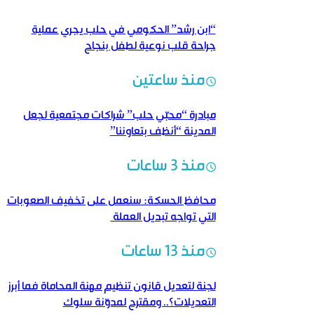
“ابن رشد” الحكومي في حلب يجري عملية
جراحة قلب نوعية لطفل بنجاح
منذ ساعتين
مبادرة “محبّي حلب” شراكات مجتمعية لجعل
المدينة “أنظف بتعاوننا”
منذ 3 ساعات
محافظ الحسكة: سنعمل على تخفيف الصعوبات
التي تواجه تبديل العملة
منذ 13 ساعات
لجنة لتعديل قانون تنظيم مهنة المحاماة فما أبرز
التعديلات؟.. ومقترح لمدوّنة سلوك