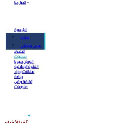
اتصل بنا
الرئيسية
سوريا
سياسة
عربي ودولي
اقتصاد
محليات
الوطن ميديا
النشرة الإعلانية
مقالات وآراء
رياضة
ثقافة وفن
منوعات