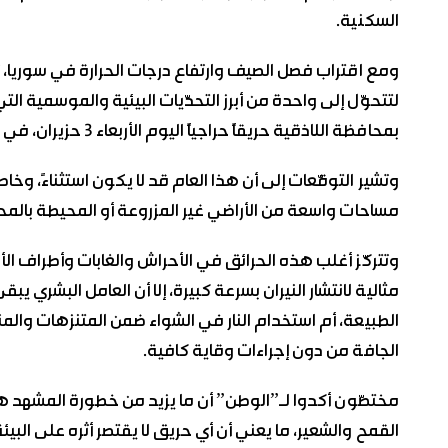
السكنية.
ومع اقتراب فصل الصيف وارتفاع درجات الحرارة في سوريا، تتك
لتتحوّل إلى واحدة من أبرز التحدّيات البيئية والموسمية 
بمحافظة اللاذقية حريقاً حراجياً اليوم الأربعاء 3 حزيران، في أحراش قرية الغنيمية بريف اللاذقية.
وتشير التوقّعات إلى أن هذا العام قد لا يكون استثناءً، وخا
مساحات واسعة من الأراضي غير المزروعة أو المحيطة بالمحاصيل
وتتركّز أغلب هذه الحرائق في الأحراش والغابات وأطراف الأر
مثالية لانتشار النيران بسرعة كبيرة، إلا أن العامل البشري 
الطبيعة، أم استخدام النار في الشواء ضمن المتنزهات والم
الجافة من دون إجراءات وقاية كافية.
مختصّون أكدوا لـ”الوطن” أن ما يزيد من خطورة المشهد ه
القمح والشعير، ما يعني أن أي حريق لا يقتصر أثره على البي