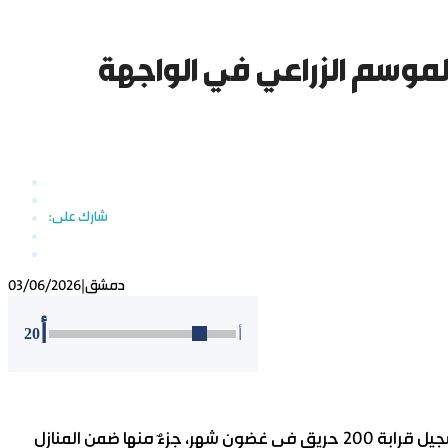
الموسم الزراعي في الواجهة
دمشق
|
03/06/2026
أ
20
أ
أوضحت أرقام “الطوارئ وإدارة الكوارث” بدمشق أنه تم تسجيل قرابة 200 حريق في غضون شهر، جزءٌ منها ضمن المنازل