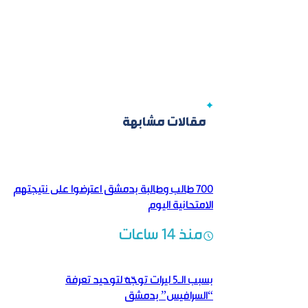
مقالات مشابهة
700 طالب وطالبة بدمشق اعترضوا على نتيجتهم
الامتحانية اليوم
منذ 14 ساعات
بسبب الـ5 ليرات توجّهٌ لتوحيد تعرفة
“السرافيس” بدمشق