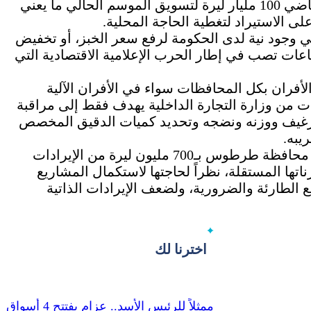
وكانت الحكومة خصصت في اجتماعها الأسبوع الماضي 100 مليار ليرة لتسويق الموسم الحالي ما يعني
ى الاستيراد لتغطية الحاجة المحلية.
 وجود نية لدى الحكومة لرفع سعر الخبز، أو تخفيض
إشاعات تصب في إطار الحرب الإعلامية الاقتصادية التي
لأفران بكل المحافظات سواء في الأفران الآلية
اءات من وزارة التجارة الداخلية يهدف فقط إلى مراقبة
الرغيف ووزنه ونضجه وتحديد كميات الدقيق المخصص
يبه.
وأثناء الاجتماع وافق المجلس على قرار بتخصيص محافظة طرطوس بـ700 مليون ليرة من الإيرادات
تها المستقلة، نظراً لحاجتها لاستكمال المشاريع
ع الطارئة والضرورية، ولضعف الإيرادات الذاتية
اخترنا لك
ممثلاً للرئيس الأسد.. عزام يفتتح 4 أسواق