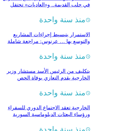
في حلب القديمة.. و«العاديات» تحتفل
بـ«مئويتها»
منذ سنة واحدة
الاستمرار بتبسيط إجراءات المشاريع
والتوسع بها … عرنوس: مراجعة شاملة
للسياسات العامة
منذ سنة واحدة
بتكليف من الرئيس الأسد مستشار وزير
الخارجية يقدم التعازي بوفاة الحص
منذ سنة واحدة
الخارجية تعقد الاجتماع الدوري للسفراء
ورؤساء البعثات الدبلوماسية السورية
اليوم
منذ سنة واحدة