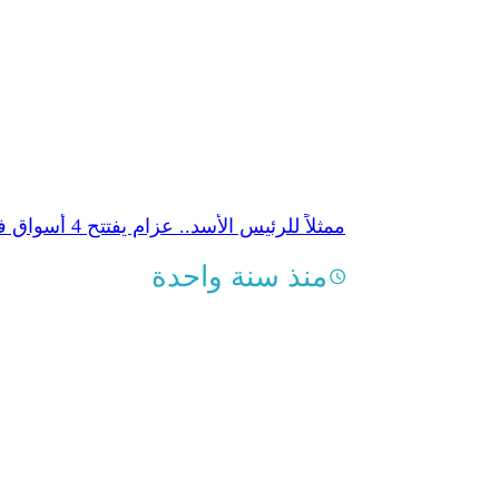
ممثلاً للرئيس الأسد.. عزام يفتتح 4 أسواق في حلب القديمة.. و«العاديات» تحتفل بـ«مئويتها»
منذ سنة واحدة