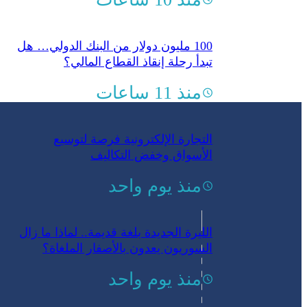
100 مليون دولار من البنك الدولي… هل
تبدأ رحلة إنقاذ القطاع المالي؟
منذ 11 ساعات
التجارة الإلكترونية فرصة لتوسيع
الأسواق وخفض التكاليف
منذ يوم واحد
الليرة الجديدة بلغة قديمة..‏ لماذا ما زال
السوريون يعدون بالأصفار الملغاة؟
منذ يوم واحد