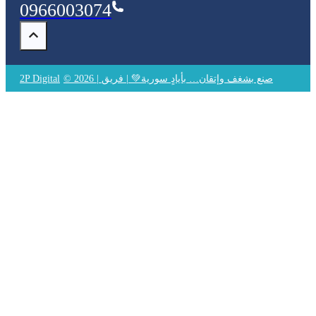
0966003074
© 2026 | صنع بشغف وإتقان… بأيادٍ سورية💚 | فريق
2P Digital