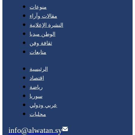
منوعات
مقالات وآراء
النشرة الإعلانية
الوطن ميديا
ثقافة وفن
متابعات
الرئيسية
اقتصاد
رياضة
سوريا
عربي ودولي
محليات
info@alwatan.sy