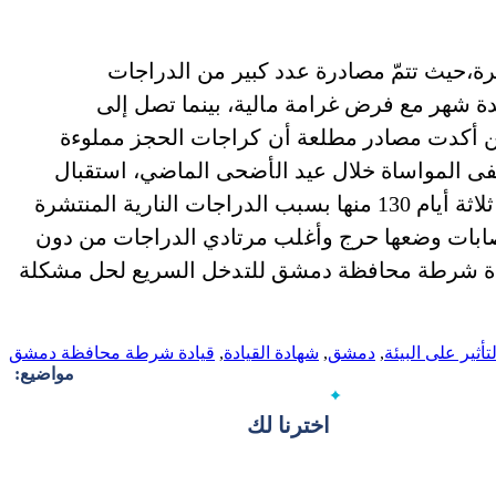
،حيث تتمّ مصادرة عدد كبير من الدراجات
دة شهر مع فرض غرامة مالية، بينما تصل إلى
ين أكدت مصادر مطلعة أن كراجات الحجز مملوءة
شفى المواساة خلال عيد الأضحى الماضي، استقبال
أكثرمن 275 إصابة بسبب الحوادث المرورية خلال ثلاثة أيام 130 منها بسبب الدراجات النارية المنتشرة
ن: تم تسجيل 3 وفيات .. و25 من الإصابات وضعها حرج وأغلب مرتادي الدراجات من دون
قيادة شرطة محافظة دمشق للتدخل السريع لحل مشكلة
أثير على البيئة
,
دمشق
,
شهادة القيادة
,
قيادة شرطة محافظة دمشق
مواضيع:
اخترنا لك