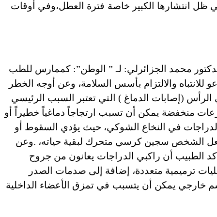
 ظل انتشارها الكبير خاصة فترة العطل،وفي أوقات
دكتور محمد الجزائرلي: لـ ” الوطن”: كممارس للطب
عو للانتباه والالتزام بأسس السلامة، وعن أوجه الخطر
رأس (إصابات الدماغ ) التي تعتبر السبب الرئيسي
ات منخفضة يمكن أن تسبب ارتجاجاً دماغياً خطيراً أو
 الدراجات في النخاع الشوكي، حيث يؤدي السقوط أو
عل الشخص سجين كرسي متحرك لبقية حياته، .وعن
كد الطبيب أن راكبي الدراجات يعانون من جروح
ليات ترميمية متعددة، إضافة إلى صدمات الصدر
جسم خارجي يمكن أن يتسبب في تمزق الأعضاء الداخلية