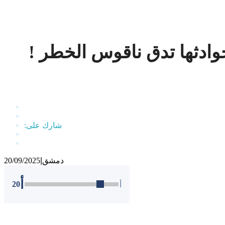
وحوادثها تدق ناقوس الخطر !
دمشق
|
20/09/2025
أ
20
أ