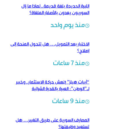
الليرة الجديدة بلغة قديمة..‏ لماذا ما زال
السوريون يعدون بالأصفار الملغاة؟
منذ يوم واحد
الاختبار بعد التمويل… هل تتحول المنحة إلى
إصلاح؟
منذ 7 ساعات
“أبيات هيلز” يُنعش حركة الاستثمار.. وخبير
لـ”الوطن”: العبرة بالقدرة الشرائية
منذ 9 ساعات
المصارف السورية على طريق التغيير… هل
تستعيد وظيفتها؟