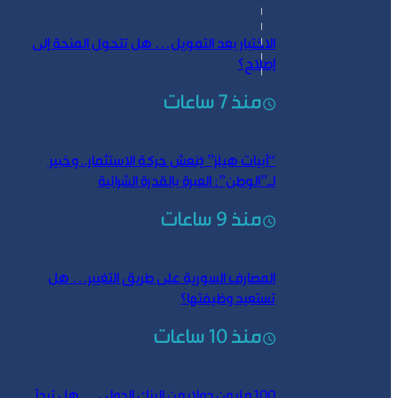
الاختبار بعد التمويل… هل تتحول المنحة إلى
إصلاح؟
منذ 7 ساعات
“أبيات هيلز” يُنعش حركة الاستثمار.. وخبير
لـ”الوطن”: العبرة بالقدرة الشرائية
منذ 9 ساعات
المصارف السورية على طريق التغيير… هل
تستعيد وظيفتها؟
منذ 10 ساعات
100 مليون دولار من البنك الدولي… هل تبدأ