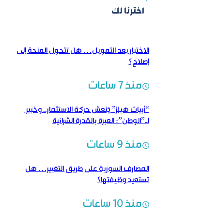
اخترنا لك
الاختبار بعد التمويل… هل تتحول المنحة إلى
إصلاح؟
منذ 7 ساعات
“أبيات هيلز” يُنعش حركة الاستثمار.. وخبير
لـ”الوطن”: العبرة بالقدرة الشرائية
منذ 9 ساعات
المصارف السورية على طريق التغيير… هل
تستعيد وظيفتها؟
منذ 10 ساعات