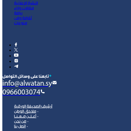
النشرة الإعلانية
مقالات وآراء
رياضة
ثقافة وفن
منوعات
‫تابعنا على وسائل التواصل
info@alwatan.sy
0966003074
أرشيف الصحيفة الورقية
ملاحق الوطن
أعـلـن مـعـنـا
من نحن
اتصل بنا