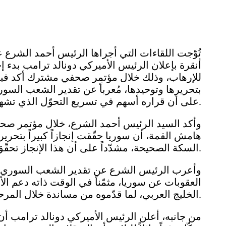
تُوّجت اللقاءات التي أجراها الرئيس أحمد الشر
أنقرة بإعلان الرئيس الأميركي دونالد ترامب بدء 
للإرهاب، وذلك خلال مؤتمر صحفي مشترك أكد فيه ا
بتحريرها وتوحيدها، مُعرباً عن تقدير الشعب السور
على أن قراره أسهم في تسريع التحوّل الذي تشهده سوريا وفتح صفحة جديدة في العلاقات بين البلدين.
وأكد السيد الرئيس أحمد الشرع، خلال مؤتمر صح
هامش القمة، أن سوريا حقّقت إنجازاً كبيراً بتحرير
السكة الصحيحة، مشدّداً على أن هذا الإنجاز تحقّق بفضل الشعب السوري.
وأعرب الرئيس الشرع عن تقدير الشعب السوري لل
العقوبات عن سوريا، مثمّناً في الوقت ذاته دعم ال
الخليج العربي، لما قدّموه من مساندة خلال المرحلة الماضية.
من جانبه، أعلن الرئيس الأميركي دونالد ترامب أن 