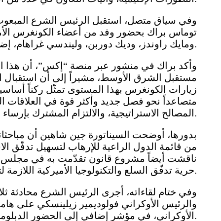
وفي سياق متصل، استقبل الرئيس الشرع المبعوث 
توماس براك بحضور وفد من أعضاء الكونغرس الأم
ومايك راوندز، وديك دوربن، وليندسي غراهام، إضافةً إلى مايكل تيرنر.
وأكد براك في منشور عبر منصة “إكس”، أن هذا ال
مستقبل الشرق الأوسط، مشيراً إلى أن استقبال ال
زيارات الكونغرس بهذا المستوى تمثّل ركناً أساسيا
متصاعداً نحو فصل جديد وأكثر قوة في العلاقات الس
المصالح الاستراتيجية، والالتزام المشترك بإرساء استقرار طويل الأمد في المنطقة.
بدورها، أوضحت السيناتورة جين شاهين أن مباحث
من قائمة الدول الراعية للإرهاب لتسهيل تدفّق الاس
ناقشت أيضاً مشروع قانون تقدّمت به في مجلس الش
حرية تدفّق السلع والتكنولوجيا الأميركية اللازمة لتعافي سوريا.
وفي ختام لقاءاته، أجرى الرئيس الشرع محادثة ثلا
والرئيس الأوكراني فولوديمير زيلينسكي على هام
الأوكراني، في مؤشر إضافي إلى الحضور الدبلوماسي السوري المتنامي خلال أعمال القمة.