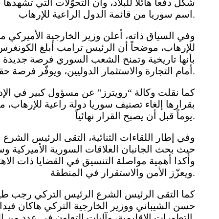
شكّل دفعاً هائلاً للبلاد، وأن التحوّلات التي تشه
اسم سوريا من قائمة الدول الراعية للإرهاب.
وفي السياق ذاته، أعلن وزير الخارجية الأميركي ما
للإرهاب، موضحاً أن الرئيس ترامب أبلغ الكونغرس رس
بأنها تاريخية وتمنح الشعب السوري فرصة جديدة لت
أمام التجارة والاستثمار الدوليين، ويوفّر فرصة حقيقية لإعادة إعمار سوريا.
كما نقلت وكالة “رويترز” عن مسؤول كبير في الإد
يوماً قبل أن يصبح القرار نهائياً.
وفي إطار اللقاءات الثنائية، التقى الرئيس الشرع 
حيث بحث الجانبان العلاقات السورية الأميركية وسب
وأكدا أهمية مواصلة التنسيق في القضايا ذات الاه
ويعزّز الأمن والاستقرار في المنطقة.
كما التقى الرئيس الشرع الرئيس التركي رجب طيب
حسن الشيباني ووزير الخارجية التركي هاكان فيدان، 
التطورات الإقليمية، وآليات التعاون في عدد من الملفات ذات الاهتمام المشترك.