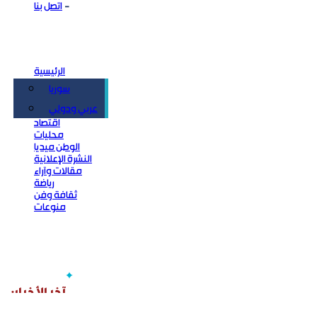
اتصل بنا
الرئيسية
سوريا
سياسة
عربي ودولي
اقتصاد
محليات
الوطن ميديا
النشرة الإعلانية
مقالات وآراء
رياضة
ثقافة وفن
منوعات