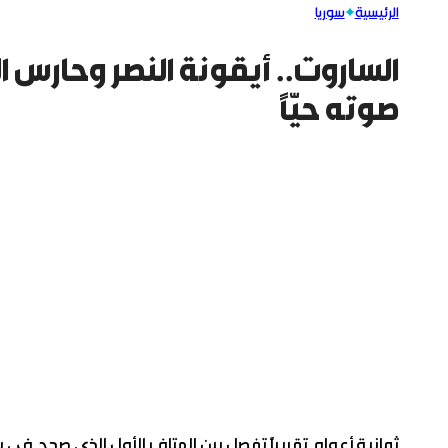
الرئيسية
سوريا
الساروت.. أيقونة النصر وحارس ا
صوته حيّاً
ثمانية أعوام تقريباً تفصل بين الهتاف الأول الذي صدح في