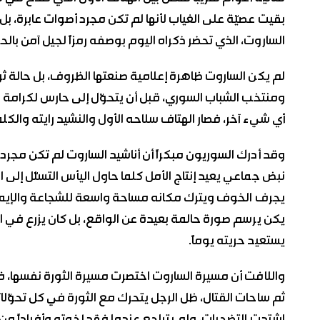
بقيت عصيّة على الغياب لأنها لم تكن مجرد أصوات عابرة، 
الساروت، الذي تحضر ذكراه اليوم بوصفه رمزاً لجيل آمن با
لم يكن الساروت ظاهرة إعلامية صنعتها الظروف، بل حالة ثور
ومنتخب الشباب السوري، قبل أن يتحوّل إلى حارس لكرامة 
أي شيء آخر، فصار الهتاف سلاحه الأول والنشيد رايته والكل
وقد أدرك السوريون مبكراً أن أناشيد الساروت لم تكن مجرد أ
نبض جماعي يعيد إنتاج الأمل كلما حاول اليأس التسلّل إل
يجرف الخوف ويترك مكانه مساحة واسعة للشجاعة والإيمان 
يكن يرسم صورة حالمة بعيدة عن الواقع، بل كان يزرع في الو
يستعيد حريته يوماً.
واللافت أن مسيرة الساروت اختصرت مسيرة الثورة نفسها، ف
ثم ساحات القتال، ظل الرجل يتحرك مع الثورة في كل تحوّلاته