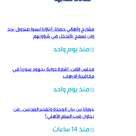
مشايخ وأهالي جرمانا: أبناؤنا ليسوا صندوق بريد
ولن نسمح بالتدخل في شؤونهم
منذ يوم واحد
مجلس الأمن: إشادة دولية بجهود سوريا في
مكافحة الإرهاب
منذ يوم واحد
جرمانا بين بيان الوحدة وتفجير المدنيين.. من
يحاول ضرب السلم الأهلي؟
منذ 14 ساعات