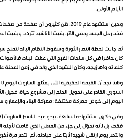
اشتدت التضحيات، ولم يتراجع عندما فقد إخوته وأفراداً من عا
الأيام الأولى.
وحين استشهد عام 2019، ظن كثيرون أن صفحة
فقد رحل الجسد وبقي الأثر، بقيت الأناشيد تتردّد، وبقيت ا
ثم جاءت لحظة انتصار الثورة وسقوط النظام البائد لتمنح سير
كان حاضراً في كل ساحات الفرح التي عمّت البلاد، فالأصوات 
كلماته وأهازيجه، وكأن النشيد الذي وُلد في زمن المحنة عاد
وهنا نجد أن القيمة الحقيقية التي يمثلّها الساروت اليوم لا ت
السوري القادر على تحويل الحلم إلى مشروع حياة، فجيل الث
اليوم إلى خوض معركة مختلفة؛ معركة البناء والإعمار واست
وفي ذكرى استشهاده السابعة، يبدو عبد الباسط الساروت أكث
فقط، بل لأنه تحوّل إلى جزء من المعنى الذي قامت لأجله ا
وانتصر يوم ارتقى شهيداً ثابتاً على مبادئه، ثم انتصر مرة أخر