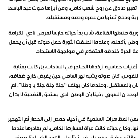
بل تعبير صادق عن روح شعب كامل، ومن أبرزها صوت عبد الباسط
لحرية ودفع ثمنها من عمره ودمه ومستقبله.
ية صنعتها القناعة، شاب بدأ حياته حارساً لمرمى نادي الكرامة
وطن بأكمله، وعندما انطلقت الثورة حمل صوته قبل أن يحمل
مة الحرة خندقه المتقدّم في مواجهة الاستبداد.
غنيات حماسية تردّدها الحناجر في الساحات، بل كانت بمثابة
ى النفوس، كان صوته يشبه نهر العاصي حين يفيض خارج ضفافه،
بالمستقبل، وعندما كان يهتف “جنة جنة جنة يا وطنا”، لم
جدان السوري يقيناً بأن الوطن الذي يستحق التضحية لا بدّ أن
من المظاهرات السلمية في أحياء حمص إلى الحصار ثم التهجير
ا، وكأن حياته كانت مرآة لمسارها الكامل، لم يغادرها عندما