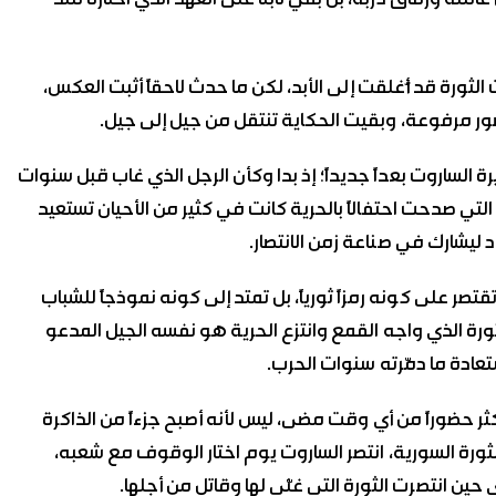
ئلته ورفاق دربه، بل بقي ثابتاً على العهد الذي اختاره منذ
 من صفحات الثورة قد أُغلقت إلى الأبد، لكن ما حدث لاحقاً أثبت العكس،
لصور مرفوعة، وبقيت الحكاية تنتقل من جيل إلى جيل.
ة الساروت بعداً جديداً؛ إذ بدا وكأن الرجل الذي غاب قبل سنوات
التي صدحت احتفالاً بالحرية كانت في كثير من الأحيان تستعيد
 ليشارك في صناعة زمن الانتصار.
قتصر على كونه رمزاً ثورياً، بل تمتد إلى كونه نموذجاً للشباب
ورة الذي واجه القمع وانتزع الحرية هو نفسه الجيل المدعو
عادة ما دمّرته سنوات الحرب.
ر حضوراً من أي وقت مضى، ليس لأنه أصبح جزءاً من الذاكرة
لثورة السورية، انتصر الساروت يوم اختار الوقوف مع شعبه،
ى حين انتصرت الثورة التي غنّى لها وقاتل من أجلها.