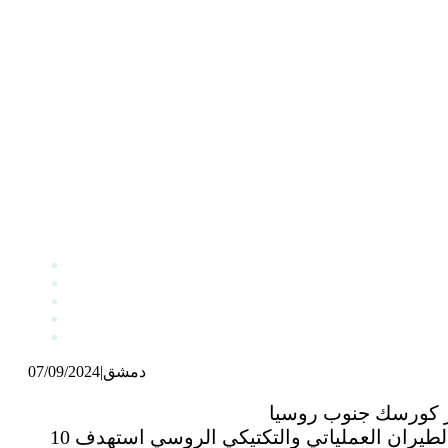
دمشق
|
07/09/2024
وقالت وزارة الدفاع الروسية في بيان إن قواتها تصدت لهجومين أوكرانيين على محور كورسك، والطيران العملياتي والتكتيكي الروسي استهدف 10