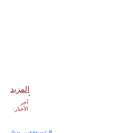
المزيد
‫آخر
الرئيسية
عربي ودولي