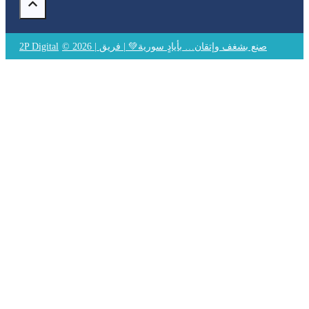
© 2026 | صنع بشغف وإتقان… بأيادٍ سورية💚 | فريق
2P Digital