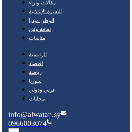
مقالات وآراء
النشرة الإعلانية
الوطن ميديا
ثقافة وفن
متابعات
الرئيسية
اقتصاد
رياضة
سوريا
عربي ودولي
محليات
info@alwatan.sy
0966003074