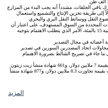
ك باقي الحلقات، مشدداً أنه يجب البدء من المزارع
 إلى طريقة تخزين الإنتاج والتشميع واستعمال
صفات المحددة من السوق المستهدف، على اعتبار أن
إجمالي الإنتاج من الحمضيات نحو 1150 ألف طن، لا تتجاوز الكمية المتوافقة مع المواصفات الروسية 15 بالمئة، الأمر الذي يتطلب الاهتمام بتوجيه
محاولات اتحاد المصدرين السورين في تصدير
ما جاء في تصريح الشالط بضرورة الاهتمام
وعن أهم المواد التي تم تنظيم شهادات منشأ لها من الغرفة، نذكر تنظيم 832 شهادة منشأ بندورة بقيمة 7 ملايين دولار، و661 شهادة منشأ زيت زيتون
بقيمة 34 مليون دولار، و762 شهادة منشأ تفاح بقيمة 7.9 ملايين دولار، و711 شهادة منشأ كمون حب بقيمة تجاوزت 8.3 ملايين دولار، و877 شهادة منشأ
المزيد