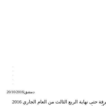
دمشق
|
20/10/2016
كشف مدير غرفة زراعة دمشق عمر الشالط لـ«الوطن» أن قيمة شهادات المنشأ الصادرة من الغرفة حتى نهاية الربع الثالث من العام الجاري 2016