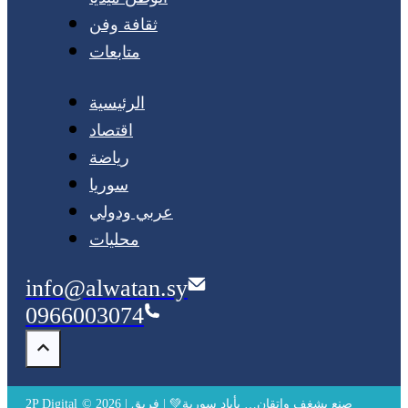
ثقافة وفن
متابعات
الرئيسية
اقتصاد
رياضة
سوريا
عربي ودولي
محليات
info@alwatan.sy
0966003074
© 2026 | صنع بشغف وإتقان… بأيادٍ سورية💚 | فريق
2P Digital