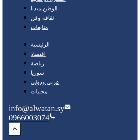
الوطن ميديا
ثقافة وفن
متابعات
الرئيسية
اقتصاد
رياضة
سوريا
عربي ودولي
محليات
info@alwatan.sy
0966003074