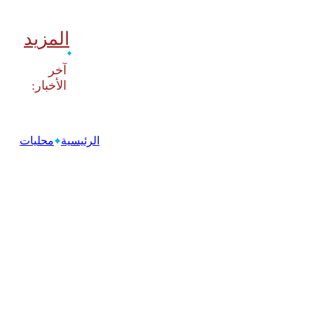
المزيد
‫آخر
الرئيسية
محليات