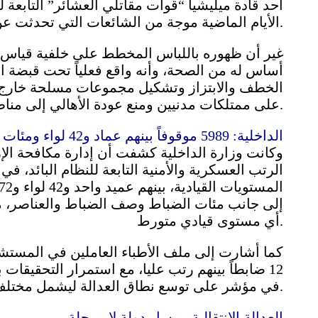
أحد قادة ميليشيا “قوات مقاتلي العشائر” التابعة 
الأيام الماضية موجة من الشائعات التي تحدثت عن إطلاق سراحه أو فراره خارج البلاد.
غير أن ظهوره باللباس المخطط على خلفية قياس ال
أساس له من الصحة، وأنه واقع فعلياً تحت قبضة ا
الخطف والابتزاز وتشكيل مجموعات مسلحة خارج إطا
على ممتلكات مدنيين ومنع عودة الأهالي إلى مناطقهم.
الداخلية: 5989 موقوفاً بينهم عماد و42 لواء ومئات الضباط
الرتب العسكرية والأمنية التابعة للنظام البائد،
إلى جانب مئات الضباط وصف الضباط والعناصر، ما 
أي مستوى قيادي متورط.
كما أشارت إلى ملف الأطباء العاملين في المستشفي
12 ضابطاً بينهم رتب عليا، مع استمرار التحقيقا
في مؤشر على توسع نطاق العدالة ليشمل مختلف مفاصل المنظومة الإجرامية للنظام.
العدالة الانتقالية.. مسار دولة لا مرحلة