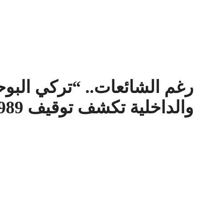
رغم الشائعات.. “تركي البو
والداخلية تكشف توقيف 5989 من رموز النظام البائد