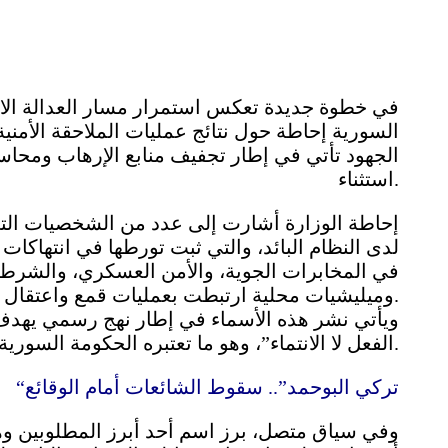
في خطوة جديدة تعكس استمرار مسار العدالة الانت
السورية إحاطة حول نتائج عمليات الملاحقة الأمنية
الجهود تأتي في إطار تجفيف منابع الإرهاب ومحا
استثناء.
إحاطة الوزارة أشارت إلى عدد من الشخصيات التي
لدى النظام البائد، والتي ثبت تورطها في انتهاكا
في المخابرات الجوية، والأمن العسكري، والشرط
وميليشيات محلية ارتبطت بعمليات قمع واعتقال وتعذيب وتهجير قسري.
ويأتي نشر هذه الأسماء في إطار نهج رسمي يهدف
الفعل لا الانتماء”، وهو ما تعتبره الحكومة السورية الجديدة حجر الأساس في مسار العدالة الانتقالية.
“تركي البوحمد”.. سقوط الشائعات أمام الوقائع
وفي سياق متصل، برز اسم أحد أبرز المطلوبين و