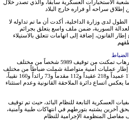
لشعبة الاستخبارات العسكرية سابقاً، والذي تصدر خلال
طول لدى وزارة الداخلية، أكدت أن ما تم تداوله لا
لعدالة السورية، ضمن ملف واسع يتعلق بجرائم
ر القانون، إضافة إلى اتهامات تتعلق بالاستيلاء
وكانت وزارة الداخلية كشفت أن إدارة مكافحة الإرهاب تمكنت من توقيف 5989 شخصاً من مختلف
 في إطار عمليات أمنية متواصلة شملت ضباطاً من مختلف
المستويات القيادية، بينهم عميد واحد و42 لواء و172 عميداً و218 عقيداً و112 مقدماً و73 رائداً و160 نقيباً،
يعكس اتساع دائرة الملاحقة القانونية وعدم استثناء
ات العسكرية التابعة للنظام البائد، حيث تم توقيف
ت بحق آخرين يشتبه بتورطهم في انتهاكات طبية وأمنية،