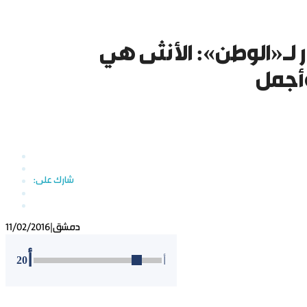
لـ«الوطن»: الأنثى هي
وأجمل
دمشق
|
11/02/2016
أ
20
أ