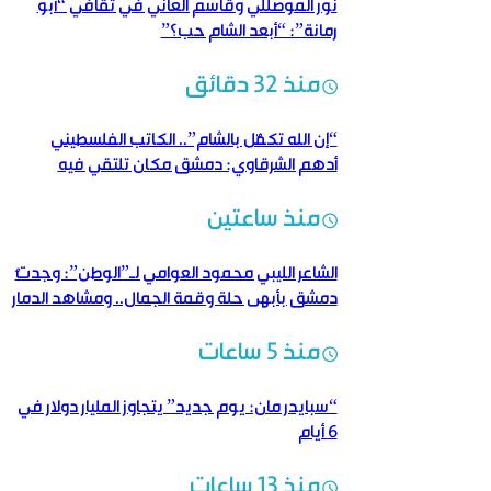
نور الموصللي وقاسم العاني في ثقافي “أبو
رمانة”: “أبعد الشام حب؟”
منذ 32 دقائق
“إن الله تكفّل بالشام”.. الكاتب الفلسطيني
أدهم الشرقاوي: دمشق مكان تلتقي فيه
الكلمة بالروح والتاريخ
منذ ساعتين
الشاعر الليبي محمود العوامي لـ”الوطن”: وجدتُ
دمشق بأبهى حلة وقمة الجمال.. ومشاهد الدمار
شهادةٌ حيّة على وحشية النظام البائد
منذ 5 ساعات
“سبايدر مان: يوم جديد” يتجاوز المليار دولار في
6 أيام
منذ 13 ساعات