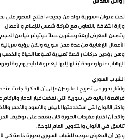
| وائل العدس
تحت عنوان «سورية تولد من جديد»، افتتح المصور علي بدور 
وزارة الثقافة بالتعاون مع شركة شمس للإعلام والأعمال.
وتضمن المعرض أربعة وعشرين عملاً فوتوغرافياً من الحجم
الأعمال الإرهابية من عدة مدن سورية ولكن برؤية سريالية
وهن يؤدين حركات راقصة تعبيرية تملؤها الحياة والخصب وا
الإرهاب عنها وعودة أبنائها إليها ليعمروها بأيديهم وقلوب
الشباب السوري
وأشار بدور في تصريح لـ«الوطن» إلى أن الفكرة جاءت عندما
فراقصة الباليه هي سورية التي نفضت غبار الدمار والركام 
وأكثر الألوان التي استخدمتها الأبيض والأسود والأحمر والأ
وأكد أن اختيار مفردات الصورة كان يعتمد على توظيف الحر
تناسق في الألوان والتكوين العام للوحة.
وبيّن أن المعرض موجه للشباب السوري بصورة خاصة كي لا 