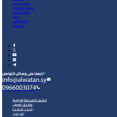
الوطن ميديا
النشرة الإعلانية
مقالات وآراء
رياضة
ثقافة وفن
منوعات
‫تابعنا على وسائل التواصل
info@alwatan.sy
0966003074
أرشيف الصحيفة الورقية
ملاحق الوطن
أعـلـن مـعـنـا
من نحن