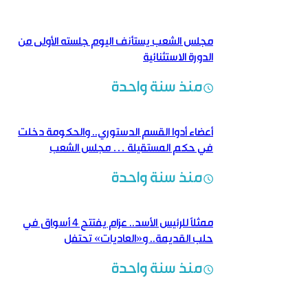
مجلس الشعب يستأنف اليوم جلسته الأولى من
الدورة الاستثنائية
منذ سنة واحدة
أعضاء أدوا القسم الدستوري.. والحكومة دخلت
في حكم المستقيلة … مجلس الشعب
يستكمل جلسته الأولى اليوم لانتخاب رئيس
منذ سنة واحدة
وأعضاء مكتبه
ممثلاً للرئيس الأسد.. عزام يفتتح 4 أسواق في
حلب القديمة.. و«العاديات» تحتفل
بـ«مئويتها»
منذ سنة واحدة