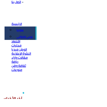
اتصل بنا
الرئيسية
سوريا
سياسة
عربي ودولي
اقتصاد
محليات
الوطن ميديا
النشرة الإعلانية
مقالات وآراء
رياضة
ثقافة وفن
منوعات