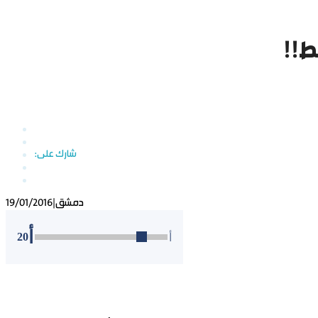
ط!!
دمشق
|
19/01/2016
أ
20
أ