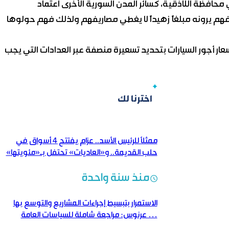
حافظة اللاذقية، كسائر المدن السورية الأخرى اعتماد
هم يرونه مبلغاً زهيداً لا يغطي مصاريفهم ولذلك فهم حولوها
 أجور السيارات بتحديد تسعيرة منصفة عبر العدادات التي يجب
اخترنا لك
ممثلاً للرئيس الأسد.. عزام يفتتح 4 أسواق في
حلب القديمة.. و«العاديات» تحتفل بـ«مئويتها»
منذ سنة واحدة
الاستمرار بتبسيط إجراءات المشاريع والتوسع بها
… عرنوس: مراجعة شاملة للسياسات العامة