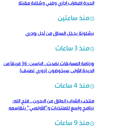
الحرية اضطراب إداري وفني وشللية مقيتة
منذ ساعتين
برشلونة يدخل السباق من أجل رودري
منذ 3 ساعات
روزنامة المسابقات نضجت.. الياسين: 36 فريقاً من
الدرجة الأولى سيخوضون (دوري تصنيف)
منذ 4 ساعات
منتخب الشباب انطلق من البحرين.. فتح الله:
برنامج واسع للمنتخبات و”الأولمبي” يتقاسمه
منتخبان
منذ 9 ساعات