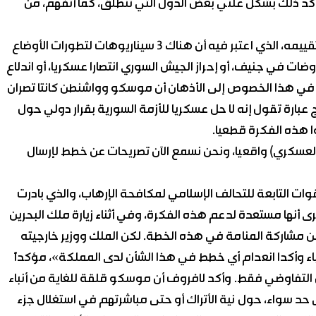
كد ذلك بشكل علني بعض الدول التي تنطلق، كما أتفهم، من
وأكد أنه يشاطر المستشرق الروسي البارز فيتالي نعومكين تقييمه، الذي اعتبر فيه أن هناك 3 سيناريوهات لتطورات الأوضاع
 في جنيف، أو إحراز الجيش السوري انتصارا عسكريا، أو اندلاع
ف في هذا الخصوص إلى الأذهان أن موسكو وواشنطن كانتا تصران
اج عبارة تقول إنه لا حل عسكريا للأزمة السورية بقرار دولي حول
 هذه الفكرة قطعيا.
 العسكري) واقعيا، ونحن نسمع الآن تصريحات عن خطط لإرسال
لقوات التابعة للتحالف الإسلامي لمكافحة الإرهاب، والذي بادرت
أنها مستعدة لدعم هذه الفكرة، وفي أثناء زيارة ملك البحرين
ن مشاركة المنامة في هذه الخطة. لكن الملك ووزير خارجيته
من فبراير نفيا هذه الأنباء وأكدا انعدام أي خطط في هذا الشأن لدى المملكة»، مؤكداً
ل التفاوضي فقط. وأكد لافروف أن موسكو قلقة للغاية من أنباء
ى حد سواء، حول نية الأتراك أو حتى مباشرتهم في استغلال جزء