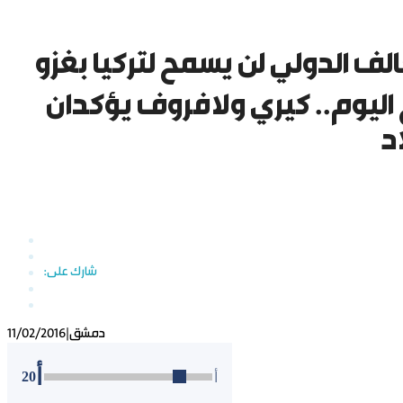
حالف الدولي لن يسمح لتركيا بغزو
ليوم.. كيري ولافروف يؤكدان
د
دمشق
|
11/02/2016
أ
20
أ