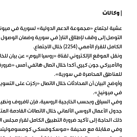
| وكالات
عشية اجتماع «مجموعة الدعم الدولية» لسورية في ميونيخ 
التوصل إلى وقف لإطلاق النار( في سورية وضمان الوصول 
الكامل للقرار الأممي (2254) خلال الاجتماع.
ونقل الموقع الإلكتروني لقناة «روسيا اليوم» عن بيان للخ
والأميركي جون كيري أكدا خلال اتصال هاتفي أمس «ضرورة 
للمناطق المحاصرة في سورية».
في ميونيخ».
وفي السياق وبحسب الخارجية الروسية، فإن لافروف ونظيره 
جدول الأعمال الروسي الألماني خلال الاتصالات القادمة المت
ذلك الحاجة إلى تأكيد ضرورة التطبيق الكامل لقرار مجلس الأمن الدولي رقم 254
وفي مقابلة مع صحيفة «موسكوفسكي كومسوموليتس» نش