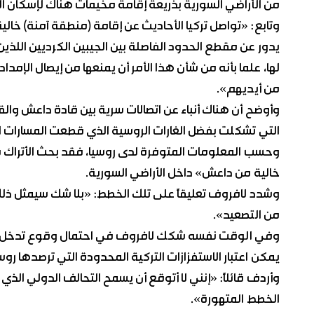
من الأراضي السورية بذريعة إقامة مخيمات هناك لإسكان النا
وتابع: «تواصل تركيا الأحاديث عن إقامة (منطقة آمنة) خال
يدور عن مقطع الحدود الفاصلة بين الجيبين الكرديين اللذين 
لها، علما بأنه من شأن هذا الأمر أن يمنعها من إيصال الإم
من أيديهم».
وأوضح أن هناك أنباء عن اتصالات سرية بين قادة داعش والق
التي تشكلت بفضل الغارات الروسية الذي قطعت المسارات الع
وحسب المعلومات المتوفرة لدى روسيا، فقد بحث الأتراك 
خالية من داعش» داخل الأراضي السورية.
وشدد لافروف تعليقاً على تلك الخطط: «بلا شك سيمثل ذلك ان
من التصعيد».
وفي الوقت نفسه شكك لافروف في احتمال وقوع تدخل عسكر
يمكن اعتبار الاستفزازات التركية المحدودة التي ترصدها روس
وأردف قائلاً: «إنني لا أتوقع أن يسمح التحالف الدولي الذي
الخطط المتهورة».