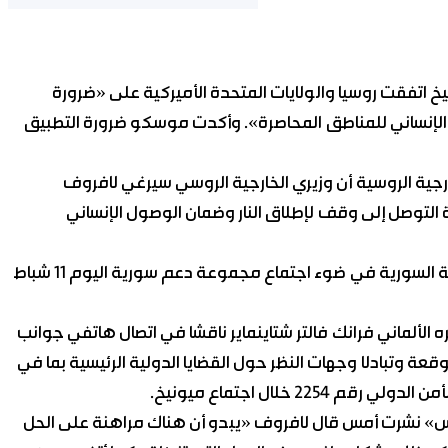
اتفقت روسيا والولايات المتحدة الأميركية على «ضرورة
الإنساني للمناطق المحاصرة». وأكدت موسكو ضرورة التطبيق
ارجية الروسية أن وزيري الخارجية الروسي سيرغي لافروف
التوصل إلى وقف لإطلاق النار وضمان الوصول الإنساني
وأوضح البيان أن المحادثات خلال الاتصال «ركزت على التسوية السورية في ضوء اجتماع مجموعة دعم سورية اليوم 11 شباط
الألماني فرانك فالتر شتاينماير ناقشا في اتصال هاتفي جوانب
وقعة وتبادلا وجهات النظر حول القضايا الدولية الرئيسية بما في
2 خلال اجتماع ميونيخ.
رت أمس قال لافروف «يبدو أن هناك مراهنة على الحل