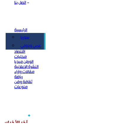
اتصل بنا
الرئيسية
سوريا
سياسة
عربي ودولي
اقتصاد
محليات
الوطن ميديا
النشرة الإعلانية
مقالات وآراء
رياضة
ثقافة وفن
منوعات