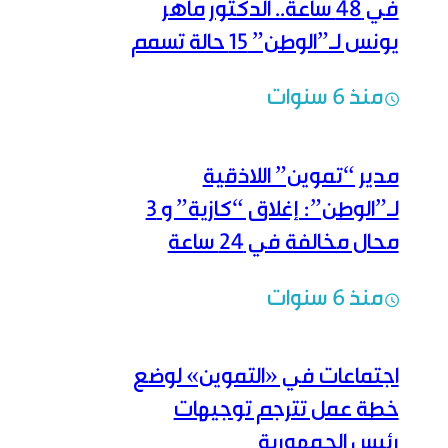
في 48 ساعة.. الدكتور ماهر
يونس لـ”الوطن” 15 حالة تسمم
جديدة بالفول راجعت المشفى
منذ 6 سنوات
خلال الـ 48 ساعة الماضية فقط
مدير “تموين” اللاذقية
لـ”الوطن”: إغلاق “كازية” و 3
محال مخالفة في 24 ساعة
منذ 6 سنوات
اجتماعات في «التموين» لوضع
خطة عمل تترجم توجيهات
رئيس الجمهورية