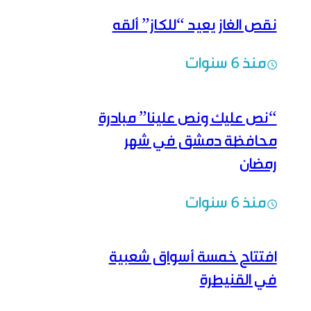
نقص الغاز يعيد “للكاز” ألقه
منذ 6 سنوات
“نص عليك ونص علينا” مبادرة
محافظة دمشق في شهر
رمضان
منذ 6 سنوات
افتتاح خمسة أسواق شعبية
في القنيطرة