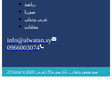
رياضة
سوريا
عربي ودولي
محليات
info@alwatan.sy
0966003074
© 2026 | صنع بشغف وإتقان… بأيادٍ سورية💚 | فريق
2P Digital