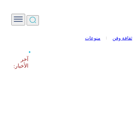
ثقافة وفن
منوعات
‫آخر