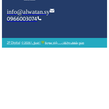
info@alwatan.sy
0966003074
2P Digital
© 2026 | صنع بشغف وإتقان… بأيادٍ سورية
| فريق